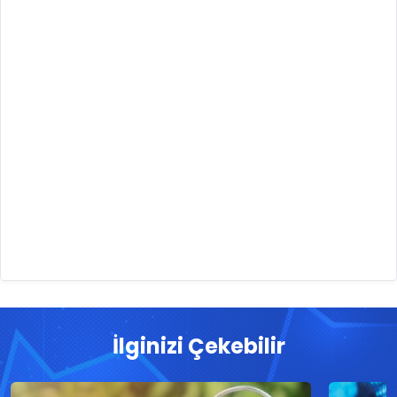
İlginizi Çekebilir