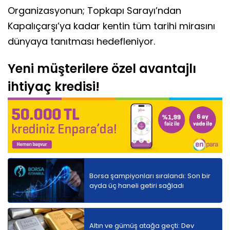
Organizasyonun; Topkapı Sarayı’ndan
Kapalıçarşı’ya kadar kentin tüm tarihi mirasını
dünyaya tanıtması hedefleniyor.
Yeni müşterilere özel avantajlı
ihtiyaç kredisi!
Borsa şampiyonları sıralandı: Son bir
ayda üç haneli getiri sağladı
Altın ve gümüş atağa geçti: Dev