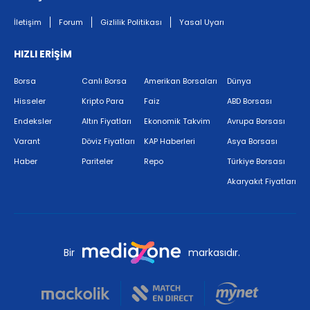
İletişim
Forum
Gizlilik Politikası
Yasal Uyarı
HIZLI ERİŞİM
Borsa
Canlı Borsa
Amerikan Borsaları
Dünya
Hisseler
Kripto Para
Faiz
ABD Borsası
Endeksler
Altın Fiyatları
Ekonomik Takvim
Avrupa Borsası
Varant
Döviz Fiyatları
KAP Haberleri
Asya Borsası
Haber
Pariteler
Repo
Türkiye Borsası
Akaryakıt Fiyatları
Bir
markasıdır.