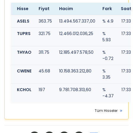
Hisse
Fiyat
Hacim
Fark
Saat
ASELS
363.75
13.494.567.337,00
% 4.9
17:33
TUPRS
321.75
12.466.012.036,25
%
17:33
5.93
THYAO
311.75
12.185.497.578,50
%
17:33
-0.72
CWENE
45.68
10.158.363.212,80
%
17:33
3.35
KCHOL
197
9.781.708.313,60
%
17:33
-4.37
Tüm Hisseler