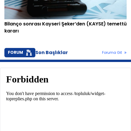
Bilanço sonrası Kayseri Şeker’den (KAYSE) temettü
kararı
Son Başlıklar
FORUM
Foruma Git