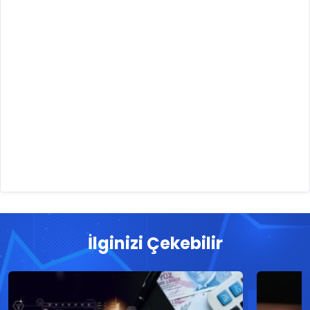
İlginizi Çekebilir