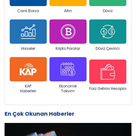
Canlı Borsa
Altın
Döviz
Hisseler
Kripto Paralar
Döviz Çevirici
KAP
Ekonomik
Faiz Getirisi Hesapla
Haberleri
Takvim
En Çok Okunan Haberler