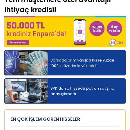
ihtiyaç kredisi!
Borsada prim yarışı: 6 hisse yüzde
1000'in üzerinde yükseldi
SPK’dan o hissede patron satışına
onay çıkmadı
EN ÇOK İŞLEM GÖREN HİSSELER