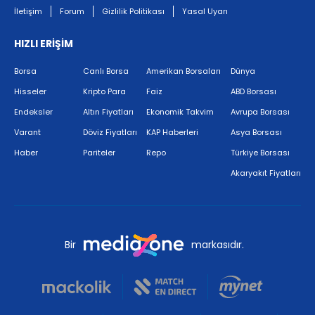
İletişim
Forum
Gizlilik Politikası
Yasal Uyarı
HIZLI ERİŞİM
Borsa
Canlı Borsa
Amerikan Borsaları
Dünya
Hisseler
Kripto Para
Faiz
ABD Borsası
Endeksler
Altın Fiyatları
Ekonomik Takvim
Avrupa Borsası
Varant
Döviz Fiyatları
KAP Haberleri
Asya Borsası
Haber
Pariteler
Repo
Türkiye Borsası
Akaryakıt Fiyatları
Bir
markasıdır.