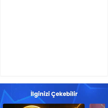
İlginizi Çekebilir