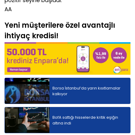
pozitif seyirle başladı.
AA
Yeni müşterilere özel avantajlı
ihtiyaç kredisi!
Borsa İstanbul’da yarın kısıtlamalar
kalkıyor
BofA sattığı hisselerde kritik eşiğin
altına indi