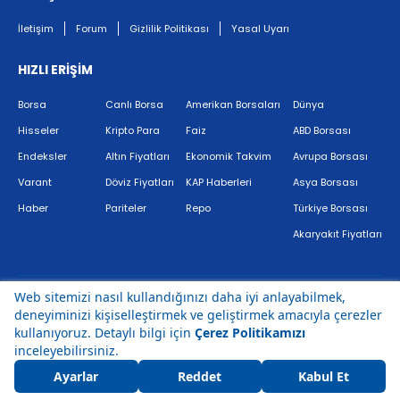
İletişim
Forum
Gizlilik Politikası
Yasal Uyarı
HIZLI ERİŞİM
Borsa
Canlı Borsa
Amerikan Borsaları
Dünya
Hisseler
Kripto Para
Faiz
ABD Borsası
Endeksler
Altın Fiyatları
Ekonomik Takvim
Avrupa Borsası
Varant
Döviz Fiyatları
KAP Haberleri
Asya Borsası
Haber
Pariteler
Repo
Türkiye Borsası
Akaryakıt Fiyatları
Bir
markasıdır.