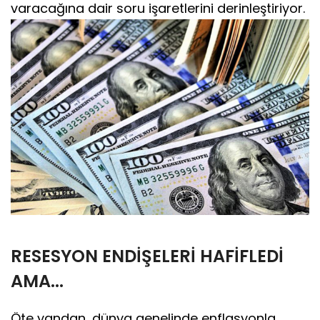
varacağına dair soru işaretlerini derinleştiriyor.
RESESYON ENDİŞELERİ HAFİFLEDİ
AMA...
Öte yandan, dünya genelinde enflasyonla