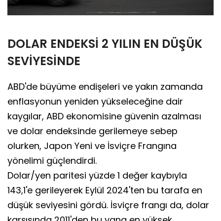
DOLAR ENDEKSİ 2 YILIN EN DÜŞÜK
SEVİYESİNDE
ABD'de büyüme endişeleri ve yakın zamanda
enflasyonun yeniden yükseleceğine dair
kaygılar, ABD ekonomisine güvenin azalması
ve dolar endeksinde gerilemeye sebep
olurken, Japon Yeni ve İsviçre Frangına
yönelimi güçlendirdi.
Dolar/yen paritesi yüzde 1 değer kaybıyla
143,1'e gerileyerek Eylül 2024'ten bu tarafa en
düşük seviyesini gördü. İsviçre frangı da, dolar
karşısında 2011'den bu yana en yüksek