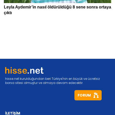
hisse.net kurulduğundan beri Türkiye'nin en büyük ve ücretsiz
borsa sitesi olmuştur ve olmaya devam edecektir.
FORUM
İLETİŞİM