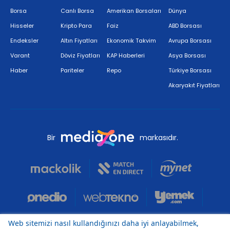
Borsa
Canlı Borsa
Amerikan Borsaları
Dünya
Hisseler
Kripto Para
Faiz
ABD Borsası
Endeksler
Altın Fiyatları
Ekonomik Takvim
Avrupa Borsası
Varant
Döviz Fiyatları
KAP Haberleri
Asya Borsası
Haber
Pariteler
Repo
Türkiye Borsası
Akaryakıt Fiyatları
Bir
markasıdır.