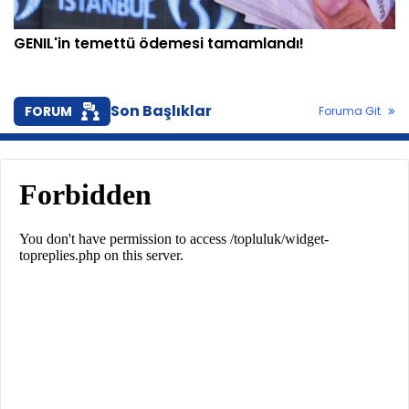
GENIL'in temettü ödemesi tamamlandı!
Son Başlıklar
FORUM
Foruma Git