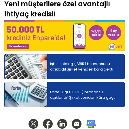
Yeni müşterilere özel avantajlı
ihtiyaç kredisi!
İşbir Holding (ISBIR) bilançosunu
açıkladı! Şirket yeniden kara geçti
Forte Bilgi (FORTE) bilançosu
açıklandı! Şirket yeniden kâra geçti