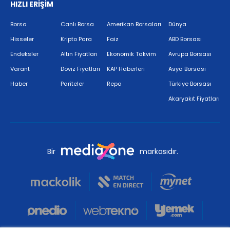
HIZLI ERİŞİM
Borsa
Canlı Borsa
Amerikan Borsaları
Dünya
Hisseler
Kripto Para
Faiz
ABD Borsası
Endeksler
Altın Fiyatları
Ekonomik Takvim
Avrupa Borsası
Varant
Döviz Fiyatları
KAP Haberleri
Asya Borsası
Haber
Pariteler
Repo
Türkiye Borsası
Akaryakıt Fiyatları
Bir
markasıdır.