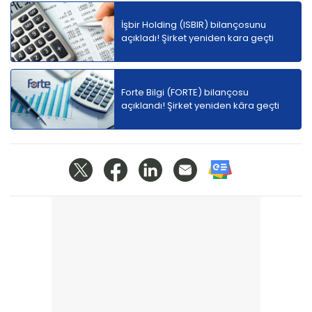
İşbir Holding (ISBIR) bilançosunu
açıkladı! Şirket yeniden kara geçti
Forte Bilgi (FORTE) bilançosu
açıklandı! Şirket yeniden kâra geçti