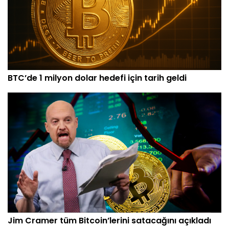
BTC’de 1 milyon dolar hedefi için tarih geldi
Jim Cramer tüm Bitcoin’lerini satacağını açıkladı