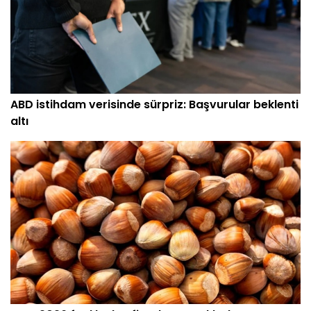
ABD istihdam verisinde sürpriz: Başvurular beklenti
altı