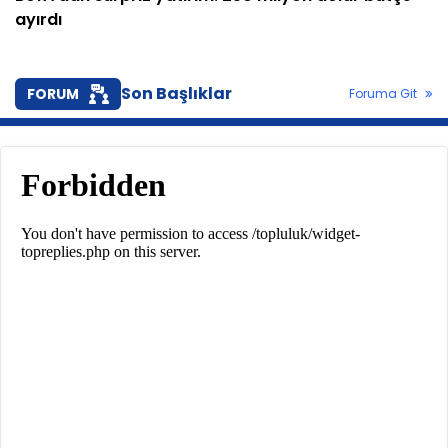
ayırdı
Son Başlıklar
FORUM
Foruma Git