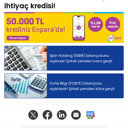
ihtiyaç kredisi!
İşbir Holding (ISBIR) bilançosunu
açıkladı! Şirket yeniden kara geçti
Forte Bilgi (FORTE) bilançosu
açıklandı! Şirket yeniden kâra geçti