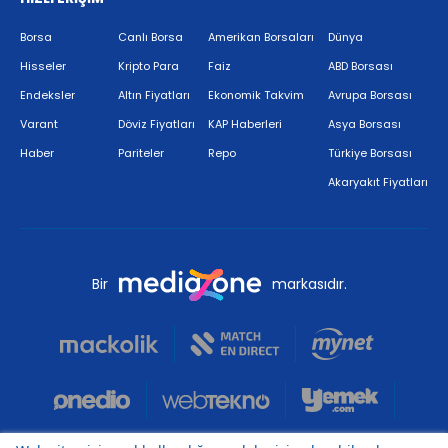
Borsa
Canlı Borsa
Amerikan Borsaları
Dünya
Hisseler
Kripto Para
Faiz
ABD Borsası
Endeksler
Altın Fiyatları
Ekonomik Takvim
Avrupa Borsası
Varant
Döviz Fiyatları
KAP Haberleri
Asya Borsası
Haber
Pariteler
Repo
Türkiye Borsası
Akaryakıt Fiyatları
Bir
markasıdır.