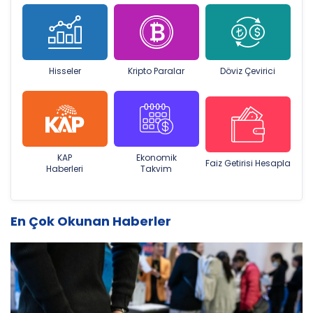
Hisseler
Kripto Paralar
Döviz Çevirici
KAP
Ekonomik
Faiz Getirisi Hesapla
Haberleri
Takvim
En Çok Okunan Haberler