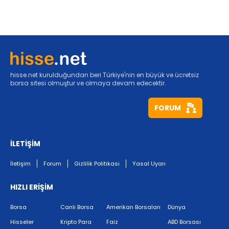
hisse.net kurulduğundan beri Türkiye'nin en büyük ve ücretsiz
borsa sitesi olmuştur ve olmaya devam edecektir.
FORUM
İLETİŞİM
İletişim
Forum
Gizlilik Politikası
Yasal Uyarı
HIZLI ERİŞİM
Borsa
Canlı Borsa
Amerikan Borsaları
Dünya
Hisseler
Kripto Para
Faiz
ABD Borsası