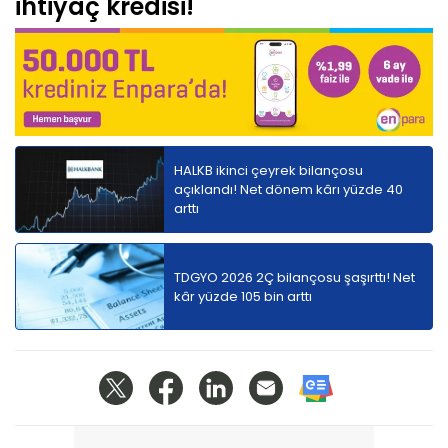
ihtiyaç kredisi!
HALKB ikinci çeyrek bilançosu
açıklandı! Net dönem kârı yüzde 40
arttı
TDGYO 2026 2Ç bilançosu şaşırttı! Net
kâr yüzde 105 bin arttı