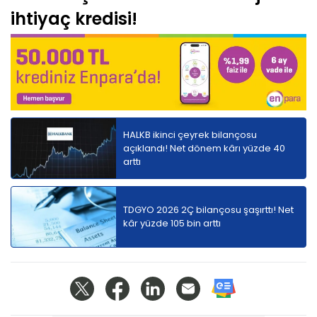
ihtiyaç kredisi!
HALKB ikinci çeyrek bilançosu
açıklandı! Net dönem kârı yüzde 40
arttı
TDGYO 2026 2Ç bilançosu şaşırttı! Net
kâr yüzde 105 bin arttı