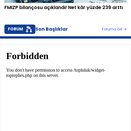
FMIZP bilançosu açıklandı! Net kâr yüzde 239 arttı
Son Başlıklar
FORUM
Foruma Git