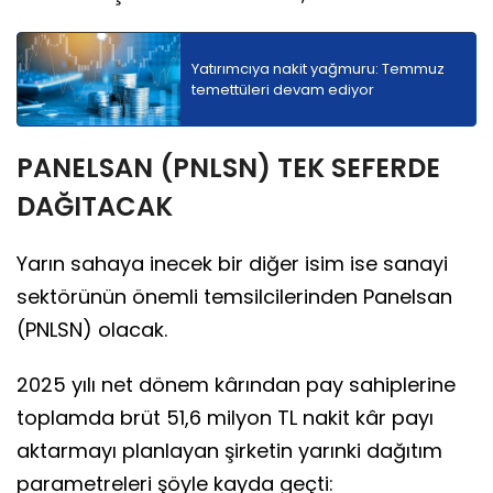
Yatırımcıya nakit yağmuru: Temmuz
temettüleri devam ediyor
PANELSAN (PNLSN) TEK SEFERDE
DAĞITACAK
Yarın sahaya inecek bir diğer isim ise sanayi
sektörünün önemli temsilcilerinden Panelsan
(PNLSN) olacak.
2025 yılı net dönem kârından pay sahiplerine
toplamda brüt 51,6 milyon TL nakit kâr payı
aktarmayı planlayan şirketin yarınki dağıtım
parametreleri şöyle kayda geçti: