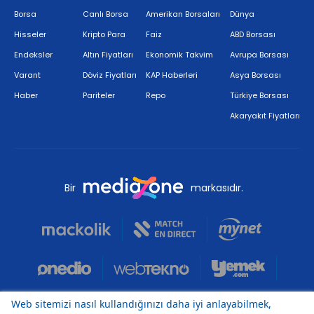
Borsa
Canlı Borsa
Amerikan Borsaları
Dünya
Hisseler
Kripto Para
Faiz
ABD Borsası
Endeksler
Altın Fiyatları
Ekonomik Takvim
Avrupa Borsası
Varant
Döviz Fiyatları
KAP Haberleri
Asya Borsası
Haber
Pariteler
Repo
Türkiye Borsası
Akaryakıt Fiyatları
Bir
markasıdır.