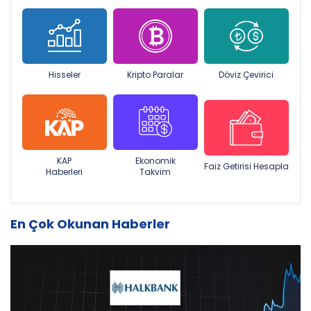
Hisseler
Kripto Paralar
Döviz Çevirici
KAP
Ekonomik
Faiz Getirisi Hesapla
Haberleri
Takvim
En Çok Okunan Haberler