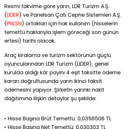
Resmi takvime göre yarın, LDR Turizm A.Ş.
(
LIDER
) ve Panelsan Çatı Cephe Sistemleri A.Ş.
(
PNLSN
) ortakları için hak kullanım (hisselerin
temettü haklarıyla işlem göreceği son günün
ertesi) tarihi olacak.
Araç kiralama ve turizm sektörünün güçlü
oyuncularından LDR Turizm (LIDER), genel
kurulda aldığı kâr payını 4 eşit taksitte ödeme
kararı doğrultusunda yarın ikinci taksit
ödemesini yapıyor. Şirketin yarınki nakit
dağıtımına ilişkin detaylar şu şekilde:
• Hisse Başına Brüt Temettü: 0,0356506 TL
• Hisse Başına Net Temettü: 0,030303 TL