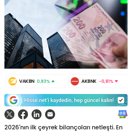
VAKBN
AKBNK
0,83%
-0,81%
2026'nın ilk çeyrek bilançoları netleşti. En