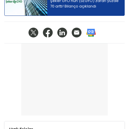
Şeker GYO'nun (SEGYO) zararı yüzde
70 arttı! Bilanço açıklandı