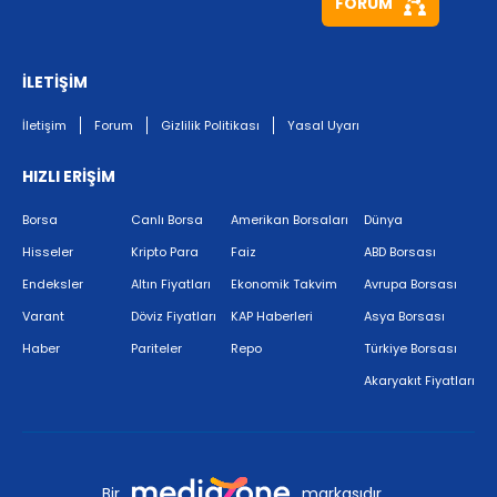
FORUM
İLETİŞİM
İletişim
Forum
Gizlilik Politikası
Yasal Uyarı
HIZLI ERİŞİM
Borsa
Canlı Borsa
Amerikan Borsaları
Dünya
Hisseler
Kripto Para
Faiz
ABD Borsası
Endeksler
Altın Fiyatları
Ekonomik Takvim
Avrupa Borsası
Varant
Döviz Fiyatları
KAP Haberleri
Asya Borsası
Haber
Pariteler
Repo
Türkiye Borsası
Akaryakıt Fiyatları
Bir
markasıdır.