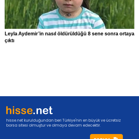
hisse.net kurulduğundan beri Türkiye'nin en büyük ve ücretsiz
borsa sitesi olmuştur ve olmaya devam edecektir.