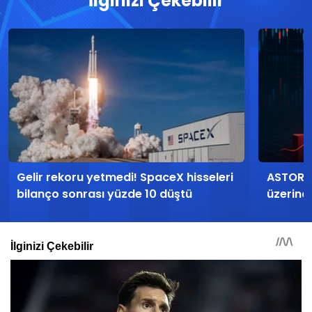
İlginizi Çekebilir
Gelir rekoru yetmedi! SpaceX hisseleri
ASTOR h
bilanço sonrası yüzde 10 düştü
üzerind