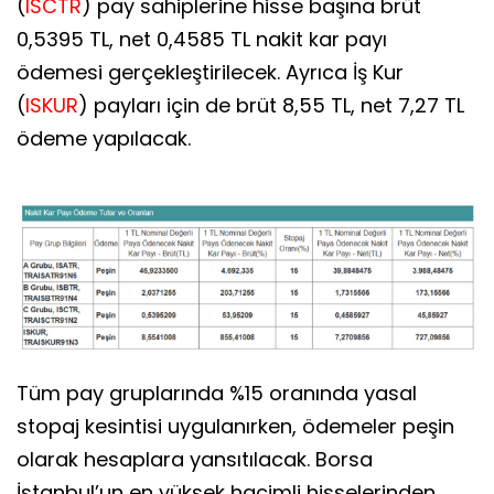
(
ISCTR
) pay sahiplerine hisse başına brüt
0,5395 TL, net 0,4585 TL nakit kar payı
ödemesi gerçekleştirilecek. Ayrıca İş Kur
(
ISKUR
) payları için de brüt 8,55 TL, net 7,27 TL
ödeme yapılacak.
Tüm pay gruplarında %15 oranında yasal
stopaj kesintisi uygulanırken, ödemeler peşin
olarak hesaplara yansıtılacak. Borsa
İstanbul’un en yüksek hacimli hisselerinden