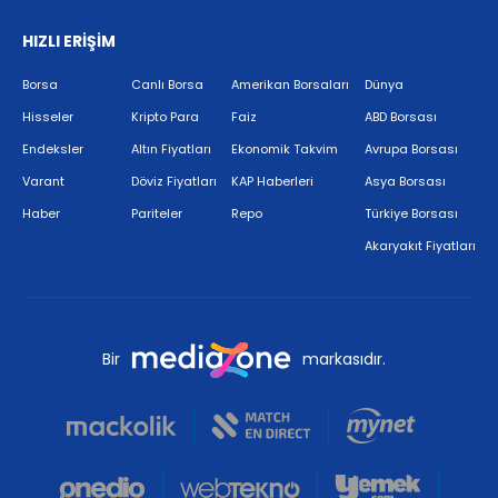
HIZLI ERİŞİM
Borsa
Canlı Borsa
Amerikan Borsaları
Dünya
Hisseler
Kripto Para
Faiz
ABD Borsası
Endeksler
Altın Fiyatları
Ekonomik Takvim
Avrupa Borsası
Varant
Döviz Fiyatları
KAP Haberleri
Asya Borsası
Haber
Pariteler
Repo
Türkiye Borsası
Akaryakıt Fiyatları
Bir
markasıdır.