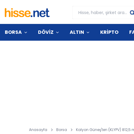
BORSA
DÖVİZ
ALTIN
KRİPTO
F
Anasayfa
Borsa
Kalyon Güneş'ten (KLYPV) 812,5 m