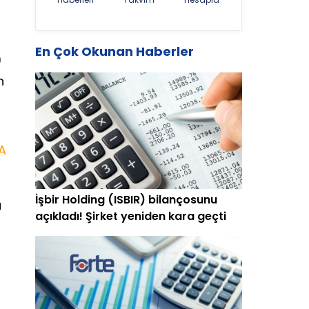
En Çok Okunan Haberler
)
n
A
İşbir Holding (ISBIR) bilançosunu
u
açıkladı! Şirket yeniden kara geçti