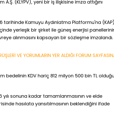
A.Ş. (KLYPV), yeni bir iş ilişkisine imza attığını
026 tarihinde Kamuyu Aydınlatma Platformu'na (KAP
nde yerleşik bir şirket ile güneş enerjisi panellerini
vreye alınmasını kapsayan bir sözleşme imzalandı.
ÜŞLERİ VE YORUMLARIN YER ALDIĞI FORUM SAYFASIN
 bedelinin KDV hariç 812 milyon 500 bin TL olduğ
26 yılı sonuna kadar tamamlanmasının ve elde
isinde hasılata yansıtılmasının beklendiğini ifade