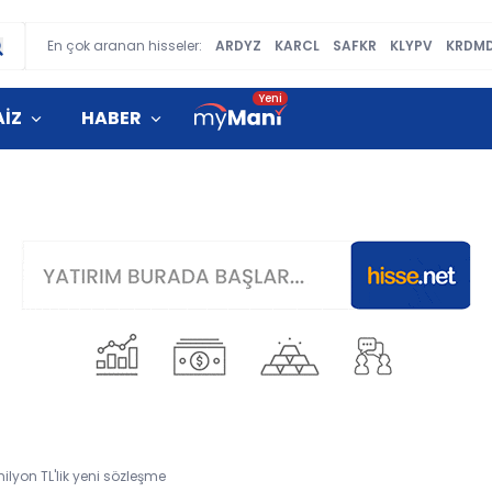
En çok aranan hisseler:
ARDYZ
KARCL
SAFKR
KLYPV
KRDM
AİZ
HABER
ilyon TL'lik yeni sözleşme