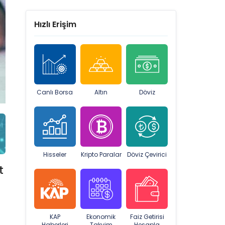
Hızlı Erişim
Canlı Borsa
Altın
Döviz
Hisseler
Kripto Paralar
Döviz Çevirici
t
KAP
Ekonomik
Faiz Getirisi
Haberleri
Takvim
Hesapla