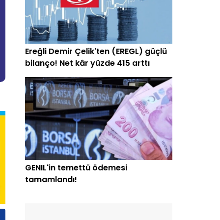
Ereğli Demir Çelik'ten (EREGL) güçlü
bilanço! Net kâr yüzde 415 arttı
GENIL'in temettü ödemesi
tamamlandı!