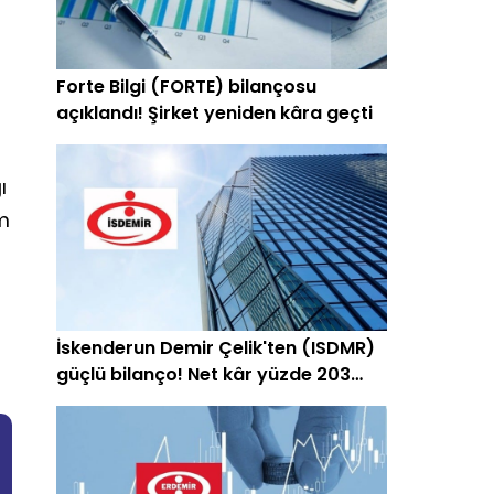
Forte Bilgi (FORTE) bilançosu
açıklandı! Şirket yeniden kâra geçti
ı
im
İskenderun Demir Çelik'ten (ISDMR)
güçlü bilanço! Net kâr yüzde 203
arttı