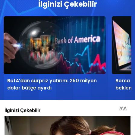
İlginizi Çekebilir
BofA’dan sürpriz yatırım: 250 milyon
Borsa İs
dolar bütçe ayırdı
beklent