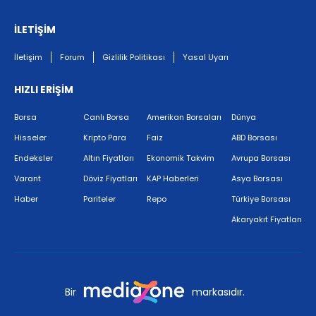
İLETİŞİM
İletişim
Forum
Gizlilik Politikası
Yasal Uyarı
HIZLI ERİŞİM
Borsa
Canlı Borsa
Amerikan Borsaları
Dünya
Hisseler
Kripto Para
Faiz
ABD Borsası
Endeksler
Altın Fiyatları
Ekonomik Takvim
Avrupa Borsası
Varant
Döviz Fiyatları
KAP Haberleri
Asya Borsası
Haber
Pariteler
Repo
Türkiye Borsası
Akaryakıt Fiyatları
Bir
markasıdır.