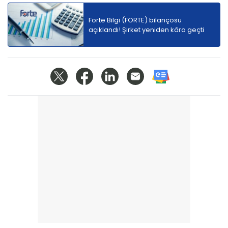
Forte Bilgi (FORTE) bilançosu
açıklandı! Şirket yeniden kâra geçti