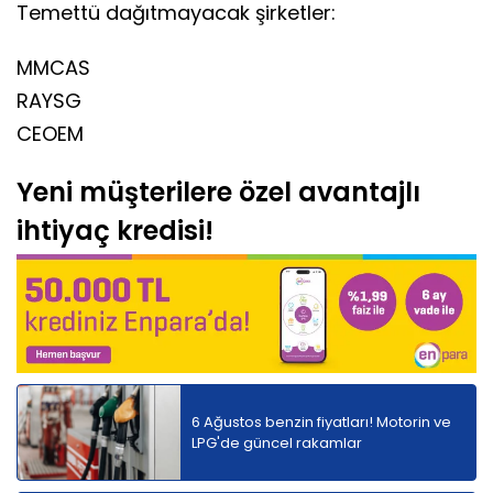
Temettü dağıtmayacak şirketler:
MMCAS
RAYSG
CEOEM
Yeni müşterilere özel avantajlı
ihtiyaç kredisi!
6 Ağustos benzin fiyatları! Motorin ve
LPG'de güncel rakamlar