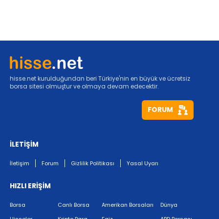
hisse.net kurulduğundan beri Türkiye'nin en büyük ve ücretsiz
borsa sitesi olmuştur ve olmaya devam edecektir.
FORUM
İLETİŞİM
İletişim
Forum
Gizlilik Politikası
Yasal Uyarı
HIZLI ERİŞİM
Borsa
Canlı Borsa
Amerikan Borsaları
Dünya
Hisseler
Kripto Para
Faiz
ABD Borsası