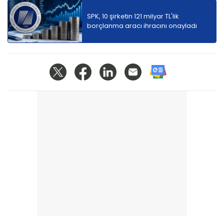
SPK, 10 şirketin 121 milyar TL'lik
borçlanma aracı ihracını onayladı