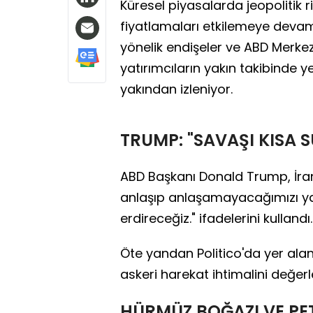
Küresel piyasalarda jeopolitik r
fiyatlamaları etkilemeye devam e
yönelik endişeler ve ABD Merke
yatırımcıların yakın takibinde ye
yakından izleniyor.
TRUMP: "SAVAŞI KISA 
ABD Başkanı Donald Trump, İran 
anlaşıp anlaşamayacağımızı ya
erdireceğiz." ifadelerini kullandı.
Öte yandan Politico'da yer ala
askeri harekat ihtimalini değerl
HÜRMÜZ BOĞAZI VE PET