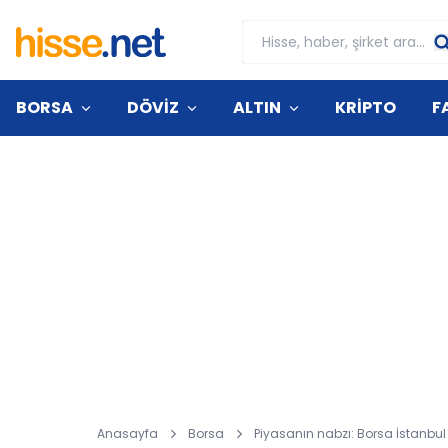
BORSA
DÖVİZ
ALTIN
KRİPTO
F
Anasayfa
Borsa
Piyasanın nabzı: Borsa İstanbul