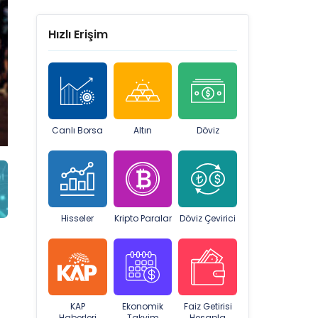
Hızlı Erişim
Canlı Borsa
Altın
Döviz
Hisseler
Kripto Paralar
Döviz Çevirici
KAP
Ekonomik
Faiz Getirisi
Haberleri
Takvim
Hesapla