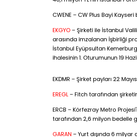
CWENE – CW Plus Bayi Kayseri bay
EKGYO
– Şirketi ile İstanbul V
arasında imzalanan İşbirliği p
İstanbul Eyüpsultan Kemerburgaz 
ihalesinin 1. Oturumunun 19 Haz
EKDMR – Şirket payları 22 Mayı
EREGL
– Fitch tarafından şirketi
ERCB – Körfezray Metro Projesi'
tarafından 2,6 milyon bedelle g
GARAN
– Yurt dışında 6 milyar