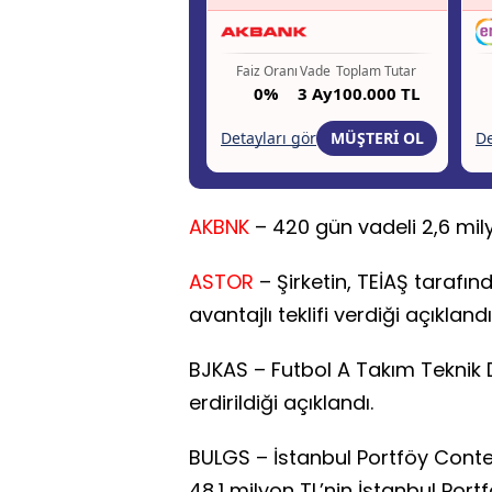
AKBNK
– 420 gün vadeli 2,6 milya
ASTOR
– Şirketin, TEİAŞ tarafınd
avantajlı teklifi verdiği açıklandı
BJKAS – Futbol A Takım Teknik 
erdirildiği açıklandı.
BULGS – İstanbul Portföy Conte
48,1 milyon TL’nin İstanbul Port