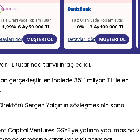
r TL tutarında tahvil ihraç edildi.
an gerçekleştirilen ihalede 351,1 milyon TL ile en
.
Direktörü Sergen Yalçın’ın sözleşmesinin sona
nt Capital Ventures GSYF’ye yatırım yapılmasına v
föy’e ödenmesine karar verildiği açıklandı.