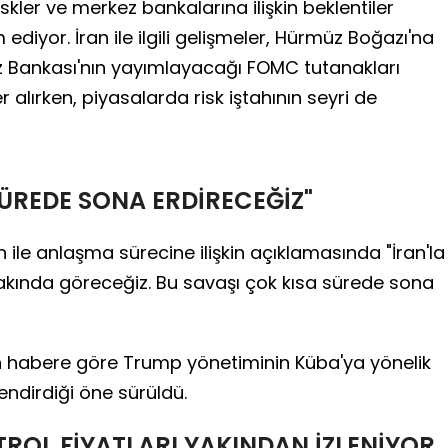
iskler ve merkez bankalarına ilişkin beklentiler
diyor. İran ile ilgili gelişmeler, Hürmüz Boğazı'na
z Bankası'nın yayımlayacağı FOMC tutanakları
r alırken, piyasalarda risk iştahının seyri de
SÜREDE SONA ERDİRECEĞİZ"
ile anlaşma sürecine ilişkin açıklamasında "İran'la
kında göreceğiz. Bu savaşı çok kısa sürede sona
n habere göre Trump yönetiminin Küba'ya yönelik
endirdiği öne sürüldü.
ROL FİYATLARI YAKINDAN İZLENİYOR