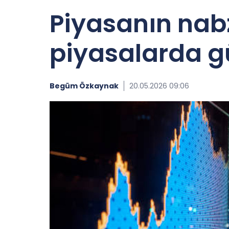
Piyasanın nabz
piyasalarda g
Begüm Özkaynak
20.05.2026 09:06