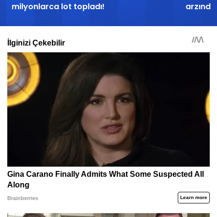
milyonlarca lot topladı!
arzında