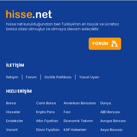
hisse.net kurulduğundan beri Türkiye'nin en büyük ve ücretsiz
borsa sitesi olmuştur ve olmaya devam edecektir.
FORUM
İLETİŞİM
İletişim
Forum
Gizlilik Politikası
Yasal Uyarı
HIZLI ERİŞİM
Borsa
Canlı Borsa
Amerikan Borsaları
Dünya
Hisseler
Kripto Para
Faiz
ABD Borsası
Endeksler
Altın Fiyatları
Ekonomik Takvim
Avrupa Borsası
Varant
Döviz Fiyatları
KAP Haberleri
Asya Borsası