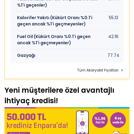
%1'i geçenler)
Kalorifer Yakıtı (Kükürt Oranı %0.1'i
55.13
geçen ancak %1'i geçmeyenler)
Fuel Oil (Kükürt Oranı %0.1'i geçen
42.16
ancak %1'i geçmeyenler)
Gazyağı
77.74
Tüm Akaryakıt Fiyatları
Yeni müşterilere özel avantajlı
ihtiyaç kredisi!