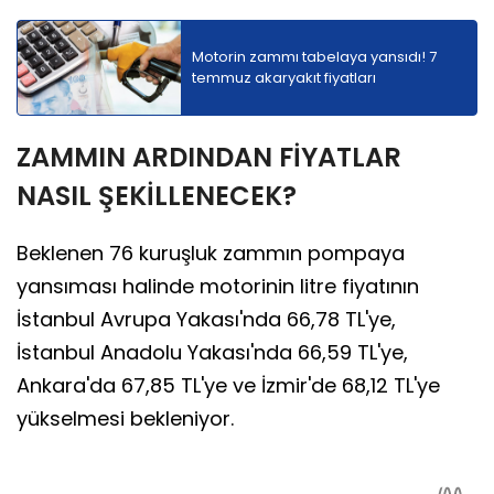
Motorin zammı tabelaya yansıdı! 7
temmuz akaryakıt fiyatları
ZAMMIN ARDINDAN FİYATLAR
NASIL ŞEKİLLENECEK?
Beklenen 76 kuruşluk zammın pompaya
yansıması halinde motorinin litre fiyatının
İstanbul Avrupa Yakası'nda 66,78 TL'ye,
İstanbul Anadolu Yakası'nda 66,59 TL'ye,
Ankara'da 67,85 TL'ye ve İzmir'de 68,12 TL'ye
yükselmesi bekleniyor.