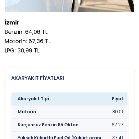
İzmir
Benzin: 64,06 TL
Motorin: 67,36 TL
LPG: 30,99 TL
AKARYAKIT FİYATLARI
Akaryakıt Tipi
Fiyat
Motorin
80.01
Kurşunsuz Benzin 95 Oktan
67.27
Yüksek Kükürtlü Fuel Oil (Kükürt oranı
37.41