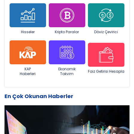
Hisseler
Kripto Paralar
Döviz Çevirici
KAP
Ekonomik
Faiz Getirisi Hesapla
Haberleri
Takvim
En Çok Okunan Haberler