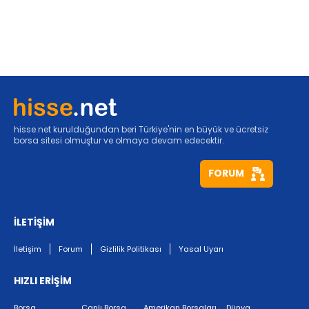
hisse.net kurulduğundan beri Türkiye'nin en büyük ve ücretsiz
borsa sitesi olmuştur ve olmaya devam edecektir.
FORUM
İLETİŞİM
İletişim
Forum
Gizlilik Politikası
Yasal Uyarı
HIZLI ERİŞİM
Borsa
Canlı Borsa
Amerikan Borsaları
Dünya