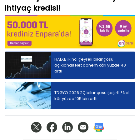
ihtiyaç kredisi!
HALKB ikinci çeyrek bilançosu
açıklandı! Net dönem kârı yüzde 40
arttı
TDGYO 2026 2Ç bilançosu şaşırttı! Net
kâr yüzde 105 bin arttı