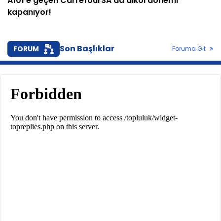
A101'e geçen CarrefourSA'da alkol dönemi
kapanıyor!
Son Başlıklar
FORUM
Foruma Git