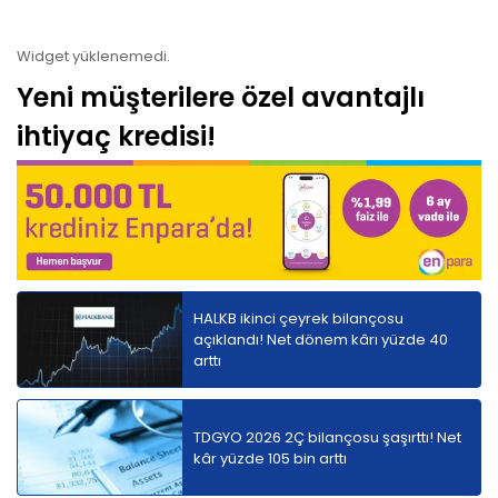
Yeni müşterilere özel avantajlı
ihtiyaç kredisi!
HALKB ikinci çeyrek bilançosu
açıklandı! Net dönem kârı yüzde 40
arttı
TDGYO 2026 2Ç bilançosu şaşırttı! Net
kâr yüzde 105 bin arttı