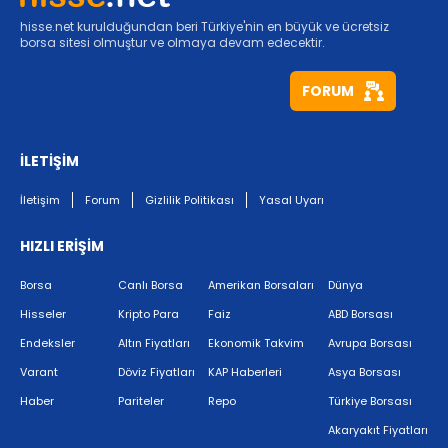
hisse.net kurulduğundan beri Türkiye'nin en büyük ve ücretsiz
borsa sitesi olmuştur ve olmaya devam edecektir.
FORUM
İLETİŞİM
İletişim
Forum
Gizlilik Politikası
Yasal Uyarı
HIZLI ERİŞİM
Borsa
Canlı Borsa
Amerikan Borsaları
Dünya
Hisseler
Kripto Para
Faiz
ABD Borsası
Endeksler
Altın Fiyatları
Ekonomik Takvim
Avrupa Borsası
Varant
Döviz Fiyatları
KAP Haberleri
Asya Borsası
Haber
Pariteler
Repo
Türkiye Borsası
Akaryakıt Fiyatları