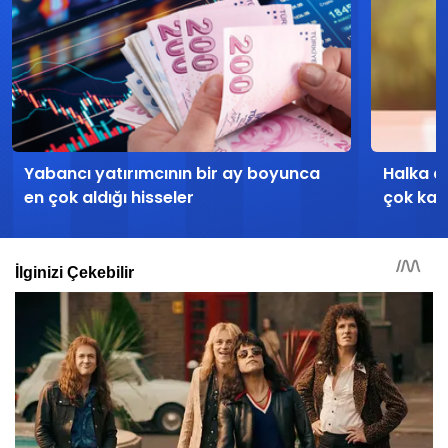
Yabancı yatırımcının bir ay boyunca
Halka a
en çok aldığı hisseler
çok kaza