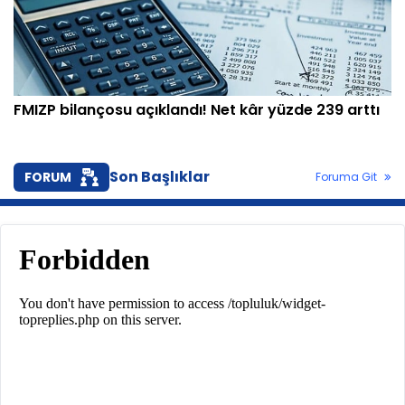
FMIZP bilançosu açıklandı! Net kâr yüzde 239 arttı
Son Başlıklar
FORUM
Foruma Git