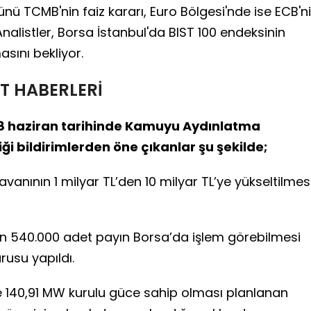
nü TCMB'nin faiz kararı, Euro Bölgesi'nde ise ECB'n
Analistler, Borsa İstanbul'da BIST 100 endeksinin
sını bekliyor.
T HABERLERİ
n 8 haziran tarihinde Kamuyu Aydınlatma
i bildirimlerden öne çıkanlar şu şekilde;
avanının 1 milyar TL’den 10 milyar TL’ye yükseltilmes
an 540.000 adet payın Borsa’da işlem görebilmesi
rusu yapıldı.
ve 140,91 MW kurulu güce sahip olması planlanan