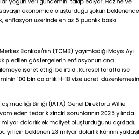
cılar yoğun veri gündemini takip ediyor. Hazine ve
 savaşın ekonomide oluşturduğu şokun beklenend
, enflasyon üzerinde en az 5 puanlık baskı
 Merkez Bankası'nın (TCMB) yayımladığı Mayıs Ayı
takip edilen göstergelerin enflasyonun ana
meye işaret ettiği belirtildi. Küresel tarafta ise
minin 100 bin dolarlık H-1B vize ücreti düzenlemesin
ımacılığı Birliği (IATA) Genel Direktörü Willie
am eden tedarik zinciri sorunlarının 2025 yılında
11 milyar dolarlık ek maliyet oluşturduğunu açıkladı.
yıl için beklenen 23 milyar dolarlık kârının yaklaşı