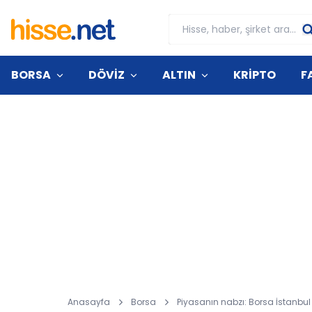
BORSA
DÖVİZ
ALTIN
KRİPTO
F
Anasayfa
Borsa
Piyasanın nabzı: Borsa İstanbul