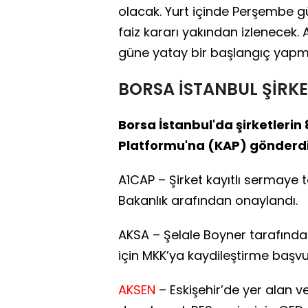
olacak. Yurt içinde Perşembe gü
faiz kararı yakından izlenecek. 
güne yatay bir başlangıç yapma
BORSA İSTANBUL ŞİRKE
Borsa İstanbul'da şirketleri
Platformu'na (KAP) gönderdiğ
A1CAP – Şirket kayıtlı sermaye t
Bakanlık arafından onaylandı.
AKSA – Şelale Boyner tarafınd
için MKK’ya kaydileştirme başvu
AKSEN
– Eskişehir’de yer alan 