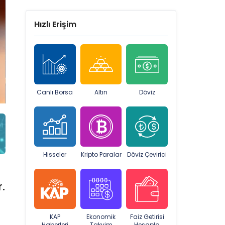
Hızlı Erişim
Canlı Borsa
Altın
Döviz
Hisseler
Kripto Paralar
Döviz Çevirici
.
KAP
Ekonomik
Faiz Getirisi
Haberleri
Takvim
Hesapla