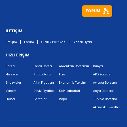
FORUM
İLETİŞİM
İletişim
Forum
Gizlilik Politikası
Yasal Uyarı
HIZLI ERİŞİM
Borsa
Canlı Borsa
Amerikan Borsaları
Dünya
Hisseler
Kripto Para
Faiz
ABD Borsası
Endeksler
Altın Fiyatları
Ekonomik Takvim
Avrupa Borsası
Varant
Döviz Fiyatları
KAP Haberleri
Asya Borsası
Haber
Pariteler
Repo
Türkiye Borsası
Akaryakıt Fiyatları