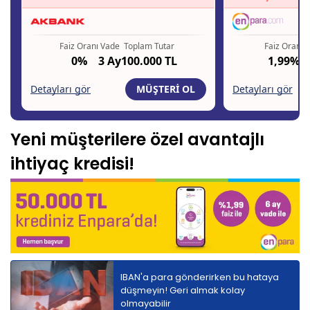
Yeni müşterilere özel avantajlı
ihtiyaç kredisi!
IBAN'a para gönderirken bu hataya
düşmeyin! Geri almak kolay
olmayabilir