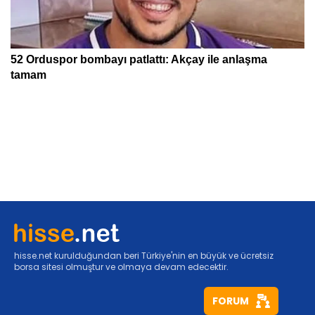
hisse.net kurulduğundan beri Türkiye'nin en büyük ve ücretsiz
borsa sitesi olmuştur ve olmaya devam edecektir.
FORUM