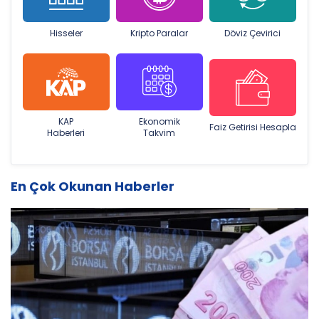
Hisseler
Kripto Paralar
Döviz Çevirici
KAP
Ekonomik
Faiz Getirisi Hesapla
Haberleri
Takvim
En Çok Okunan Haberler