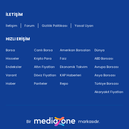
İLETİŞİM
İletişim
Forum
Gizlilik Politikası
Yasal Uyarı
HIZLI ERİŞİM
Borsa
Canlı Borsa
Amerikan Borsaları
Dünya
Hisseler
Kripto Para
Faiz
ABD Borsası
Endeksler
Altın Fiyatları
Ekonomik Takvim
Avrupa Borsası
Varant
Döviz Fiyatları
KAP Haberleri
Asya Borsası
Haber
Pariteler
Repo
Türkiye Borsası
Akaryakıt Fiyatları
Bir
markasıdır.