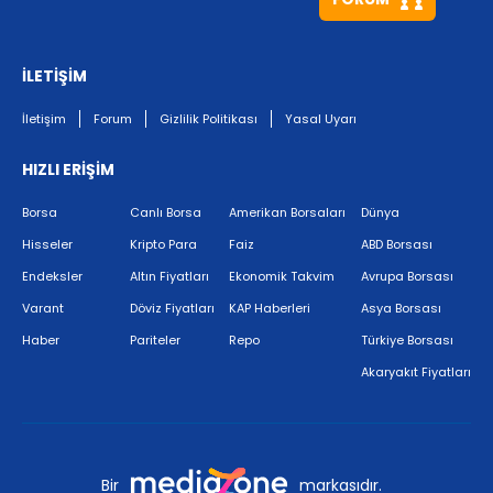
İLETİŞİM
İletişim
Forum
Gizlilik Politikası
Yasal Uyarı
HIZLI ERİŞİM
Borsa
Canlı Borsa
Amerikan Borsaları
Dünya
Hisseler
Kripto Para
Faiz
ABD Borsası
Endeksler
Altın Fiyatları
Ekonomik Takvim
Avrupa Borsası
Varant
Döviz Fiyatları
KAP Haberleri
Asya Borsası
Haber
Pariteler
Repo
Türkiye Borsası
Akaryakıt Fiyatları
Bir
markasıdır.