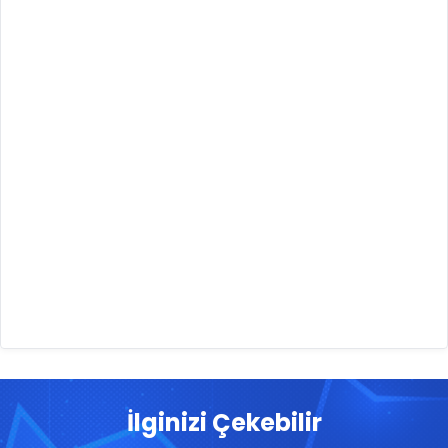
İlginizi Çekebilir