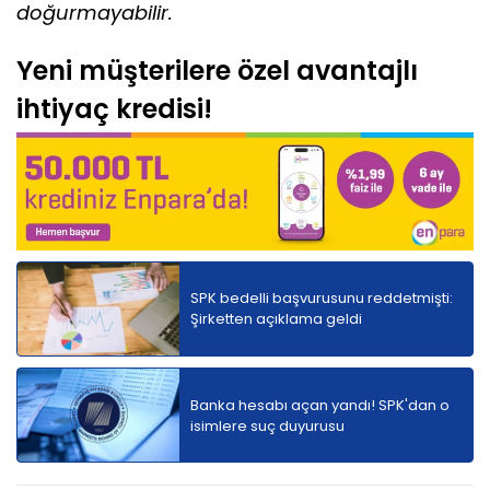
doğurmayabilir.
Yeni müşterilere özel avantajlı
ihtiyaç kredisi!
SPK bedelli başvurusunu reddetmişti:
Şirketten açıklama geldi
Banka hesabı açan yandı! SPK'dan o
isimlere suç duyurusu