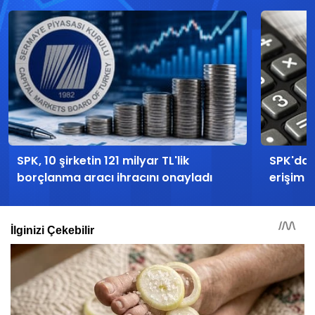
SPK, 10 şirketin 121 milyar TL'lik
SPK'dan 
borçlanma aracı ihracını onayladı
erişim e