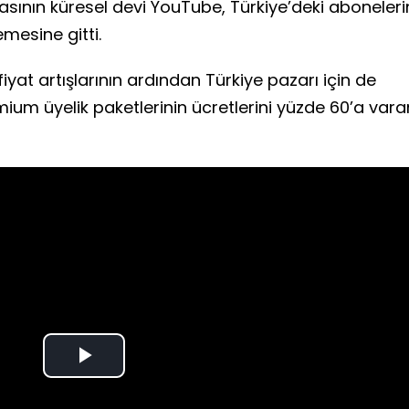
sının küresel devi YouTube, Türkiye’deki aboneleri
emesine gitti.
fiyat artışlarının ardından Türkiye pazarı için de
m üyelik paketlerinin ücretlerini yüzde 60’a vara
Play