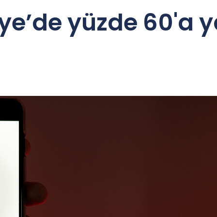
ye’de yüzde 60'a 