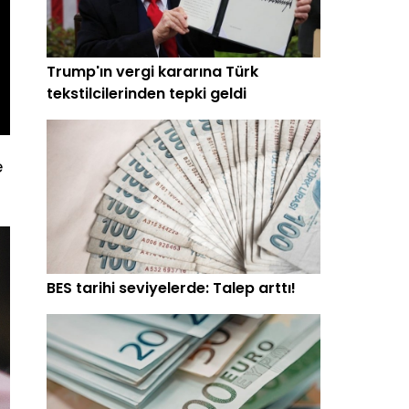
Trump'ın vergi kararına Türk
tekstilcilerinden tepki geldi
e
BES tarihi seviyelerde: Talep arttı!