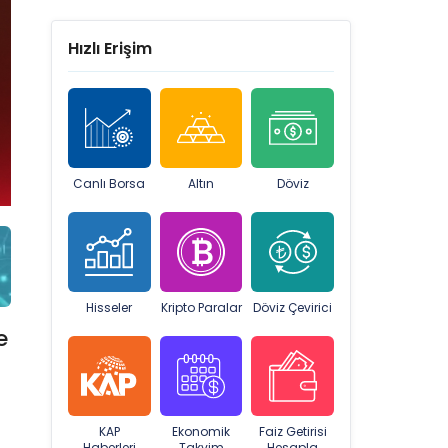
Hızlı Erişim
Canlı Borsa
Altın
Döviz
Hisseler
Kripto Paralar
Döviz Çevirici
e
KAP
Ekonomik
Faiz Getirisi
Haberleri
Takvim
Hesapla