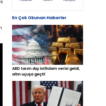
ni
En Çok Okunan Haberler
n
ABD tarım dışı istihdam verisi geldi,
altın uçuşa geçti!