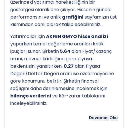
üzerindeki yatırımcı hareketliliğinin bir
göstergesi olarak öne çıkıyor. Hissenin güncel
performansını ve anlık
grafiğini
sayfamızın üst
kısmından canlı olarak takip edebilirsiniz.
Yatırımcılar için
AKFEN GMYO hisse analizi
yaparken temel değerleme oranları kritik
ipuçları sunar. Şirketin
5.64
olan Fiyat/Kazanç
oranı, mevcut kârlılığına göre piyasa
beklentisini yansıtırken,
0.27
olan Piyasa
Değeri/Defter Değeri oranı ise özsermayesine
göre konumunu belirtir. Şirketin finansal
sağlığını daha derinlemesine incelemek için
bilanço verilerini
ve kâr-zarar tablolarını
inceleyebilirsiniz.
Hissenin uzun vadeli trendini ve potansiyel
Devamını Oku
destek-direnç seviyelerini anlamak için
teknik