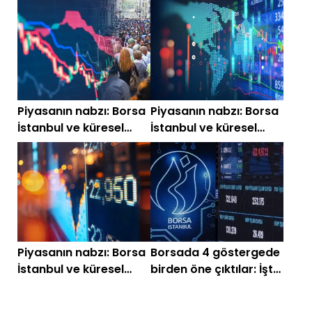
arzlar listede
kesintisiz artan
hisseler!
Piyasanın nabzı: Borsa
Piyasanın nabzı: Borsa
İstanbul ve küresel
İstanbul ve küresel
piyasalarda gün
piyasalarda gün
başlarken (21
başlarken (30 Haziran)
Temmuz)
Piyasanın nabzı: Borsa
Borsada 4 göstergede
İstanbul ve küresel
birden öne çıktılar: İşte
piyasalarda gün
güçlü sinyal veren liste
başlarken (25 Haziran)