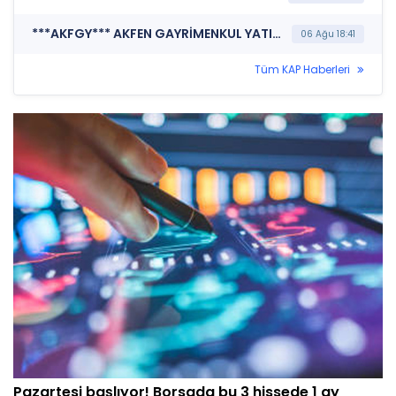
***AKFGY*** AKFEN GAYRİMENKUL YATIRIM ORTAKLIĞI A.Ş. (Finansal Rapor)
06 Ağu 18:41
Tüm KAP Haberleri
Pazartesi başlıyor! Borsada bu 3 hissede 1 ay