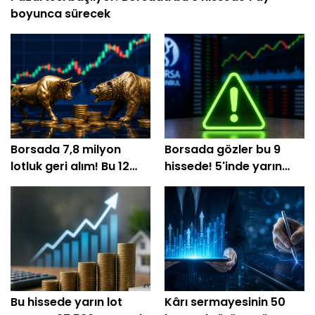
boyunca sürecek
Borsada 7,8 milyon
Borsada gözler bu 9
lotluk geri alım! Bu 12
hissede! 5'inde yarın
şirket hisselerini topladı
tedbir kalkıyor
Bu hissede yarın lot
Kârı sermayesinin 50