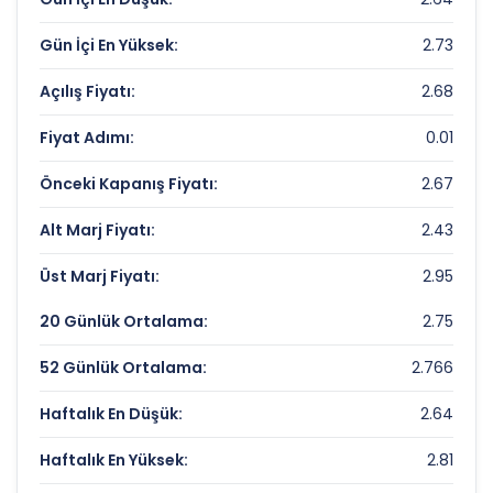
Piyasa Değeri/Defter Değeri (PD/DD):
0.27
Gün İçi En Yüksek:
2.73
AKFEN GMYO Rekorlar ve Önemli
Seviyeler
Açılış Fiyatı:
2.68
Fiyat Adımı:
0.01
Bugün Gördüğü En Yüksek Fiyat:
2.73 TL
Son 1 Yılın Zirvesi:
3.19 TL
Önceki Kapanış Fiyatı:
2.67
Son 1 Yılın Dibi:
2.4 TL
Alt Marj Fiyatı:
2.43
Üst Marj Fiyatı:
2.95
20 Günlük Ortalama:
2.75
52 Günlük Ortalama:
2.766
Haftalık En Düşük:
2.64
Haftalık En Yüksek:
2.81