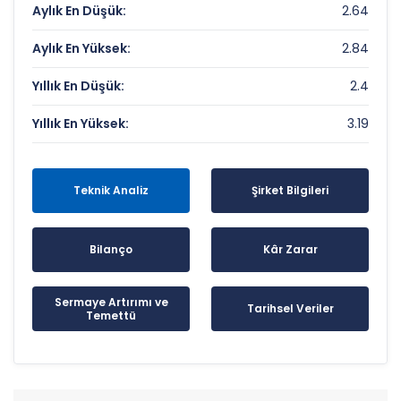
Aylık En Düşük:
2.64
Aylık En Yüksek:
2.84
Yıllık En Düşük:
2.4
Yıllık En Yüksek:
3.19
Teknik Analiz
Şirket Bilgileri
Bilanço
Kâr Zarar
Sermaye Artırımı ve
Tarihsel Veriler
Temettü