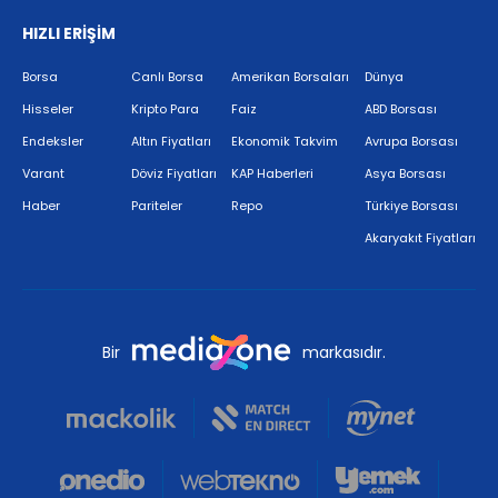
HIZLI ERİŞİM
Borsa
Canlı Borsa
Amerikan Borsaları
Dünya
Hisseler
Kripto Para
Faiz
ABD Borsası
Endeksler
Altın Fiyatları
Ekonomik Takvim
Avrupa Borsası
Varant
Döviz Fiyatları
KAP Haberleri
Asya Borsası
Haber
Pariteler
Repo
Türkiye Borsası
Akaryakıt Fiyatları
Bir
markasıdır.