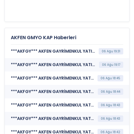
AKFEN GMYO KAP Haberleri
***AKFGY*** AKFEN GAYRİMENKUL YATIRIM ORTAKLIĞI A.Ş. (Genel Kurul İşlemlerine İlişkin Bildirim)
06 Ağu 19:31
***AKFGY*** AKFEN GAYRİMENKUL YATIRIM ORTAKLIĞI A.Ş. (Genel Kurul İşlemlerine İlişkin Bildirim)
06 Ağu 19:17
***AKFGY*** AKFEN GAYRİMENKUL YATIRIM ORTAKLIĞI A.Ş. (Katılım Finansı İlkeleri Bilgi Formu )
06 Ağu 18:45
***AKFGY*** AKFEN GAYRİMENKUL YATIRIM ORTAKLIĞI A.Ş. (Portföy Sınırlamalarına Uyumun Kontrolü)
06 Ağu 18:44
***AKFGY*** AKFEN GAYRİMENKUL YATIRIM ORTAKLIĞI A.Ş. (Sorumluluk Beyanı (Konsolide))
06 Ağu 18:43
***AKFGY*** AKFEN GAYRİMENKUL YATIRIM ORTAKLIĞI A.Ş. (Faaliyet Raporu (Konsolide))
06 Ağu 18:43
***AKFGY*** AKFEN GAYRİMENKUL YATIRIM ORTAKLIĞI A.Ş. (Finansal Rapor )
06 Ağu 18:42