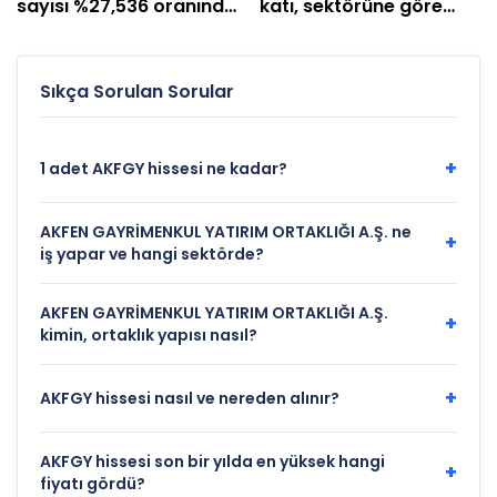
sayısı %27,536 oranında
katı, sektörüne göre
artacak!
ucuz hisseler!
Sıkça Sorulan Sorular
+
1 adet AKFGY hissesi ne kadar?
AKFEN GAYRİMENKUL YATIRIM ORTAKLIĞI A.Ş. ne
+
iş yapar ve hangi sektörde?
AKFEN GAYRİMENKUL YATIRIM ORTAKLIĞI A.Ş.
+
kimin, ortaklık yapısı nasıl?
+
AKFGY hissesi nasıl ve nereden alınır?
AKFGY hissesi son bir yılda en yüksek hangi
+
fiyatı gördü?