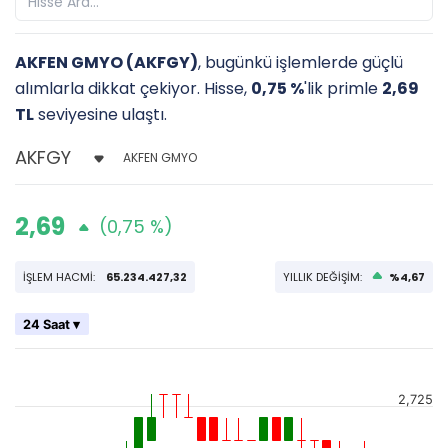
AKFEN GMYO (AKFGY)
, bugünkü işlemlerde güçlü
alımlarla dikkat çekiyor. Hisse,
0,75 %
'lik primle
2,69
TL
seviyesine ulaştı.
AKFEN GMYO
2,69
(0,75 %)
İŞLEM HACMİ:
65.234.427,32
YILLIK DEĞİŞİM:
%4,67
24 Saat ▾
2,725