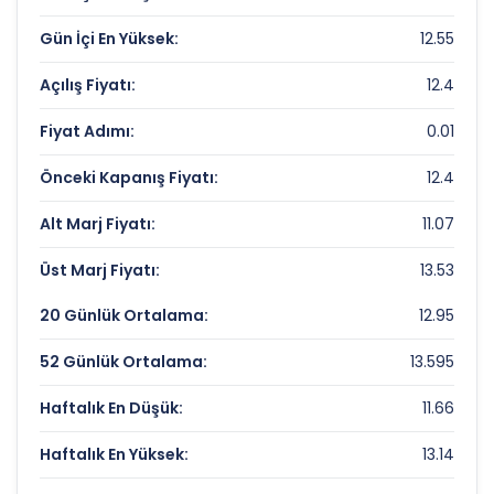
Piyasa Değeri/Defter Değeri (PD/DD):
6.42
Gün İçi En Yüksek:
12.55
CEM ZEYTIN Rekorlar ve Önemli Seviyeler
Açılış Fiyatı:
12.4
Bugün Gördüğü En Yüksek Fiyat:
12.55 TL
Fiyat Adımı:
0.01
Son 1 Yılın Zirvesi:
17.5 TL
Önceki Kapanış Fiyatı:
12.4
Son 1 Yılın Dibi:
2.71612176 TL
Alt Marj Fiyatı:
11.07
Üst Marj Fiyatı:
13.53
20 Günlük Ortalama:
12.95
52 Günlük Ortalama:
13.595
Haftalık En Düşük:
11.66
Haftalık En Yüksek:
13.14