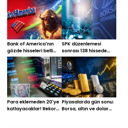
var
Bank of America'nın
SPK düzenlemesi
gözde hisseleri belli
sonrası 138 hissede
oldu: Zirvede SASA var
büyük değişim!
Para eklemeden 20'ye
Piyasalarda gün sonu:
katlayacaklar! Rekor
Borsa, altın ve dolar
bedelsiz için sıraya
son durum
giren şirketler