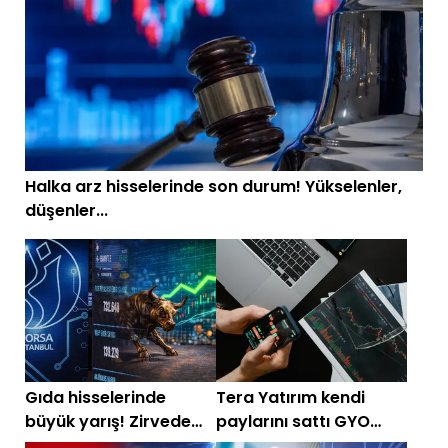
Halka arz hisselerinde son durum! Yükselenler,
düşenler...
Gıda hisselerinde
Tera Yatırım kendi
büyük yarış! Zirvede
paylarını sattı GYO
yüzde 625 kazandıran
hisselerine döndü