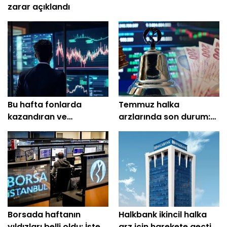
zarar açıklandı
Bu hafta fonlarda
Temmuz halka
kazandıran ve
arzlarında son durum:
kaybettirenler belli oldu
En çok kazandıran belli
oldu
Borsada haftanın
Halkbank ikincil halka
yıldızları belli oldu: İşte
arz için harekete geçti