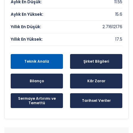
Aylık En Düşük:
11.55
Aylık En Yüksek:
15.6
Yıllık En Düşük:
2.71612176
Yıllık En Yüksek:
17.5
Teknik Analiz
Şirket Bilgileri
Bilanço
Kâr Zarar
Sermaye Artırımı ve
Tarihsel Veriler
Temettü