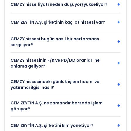
+
CEMZY hisse fiyatı neden düşüyor/yükseliyor?
+
CEM ZEYTİN A.Ş. şirketinin kaç lot hissesi var?
CEMZY hissesi bugün nasıl bir performans
+
sergiliyor?
CEMZY hissesinin F/K ve PD/DD oranları ne
+
anlama geliyor?
CEMZY hissesindeki günlük işlem hacmi ve
+
yatırımcı ilgisi nasıl?
CEM ZEYTİN A.Ş. ne zamandır borsada işlem
+
görüyor?
+
CEM ZEYTİN A.Ş. şirketini kim yönetiyor?