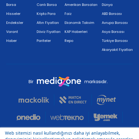
Borsa
Canlı Borsa
Amerikan Borsaları
Dünya
Hisseler
Kripto Para
Faiz
ABD Borsası
Endeksler
Altın Fiyatları
Ekonomik Takvim
Avrupa Borsası
Varant
Döviz Fiyatları
KAP Haberleri
Asya Borsası
Haber
Pariteler
Repo
Türkiye Borsası
Akaryakıt Fiyatları
Bir
markasıdır.