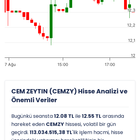
12,3
12,2
12,1
12
7 Ağu
15:00
17:00
CEM ZEYTIN (CEMZY) Hisse Analizi ve
Önemli Veriler
Bugünkü seansta
12.08 TL
ile
12.55 TL
arasında
hareket eden
CEMZY
hissesi, volatil bir gün
geçirdi.
113.034.515,38 TL
'lik işlem hacmi, hisse