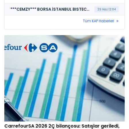
***CEMZY*** BORSA İSTANBUL BISTECH DEVRE KESİCİ UYGULAMASI (Pay Bazında Devre Kesici Bildirimi)
29 Haz 12:04
Tüm KAP Haberleri
CarrefourSA 2026 2Ç bilançosu: Satışlar geriledi,