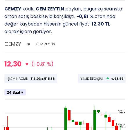
CEMZY
kodlu
CEM ZEYTIN
payları, bugünkü seansta
artan satış baskısıyla karşılaştı.
-0,81 %
oranında
değer kaybeden hissenin güncel fiyatı
12,30 TL
olarak işlem görüyor.
CEM ZEYTIN
12,30
(-0,81 %)
İŞLEM HACMİ:
113.034.515,38
YILLIK DEĞİŞİM:
%63,66
24 Saat ▾
12,5
12,4