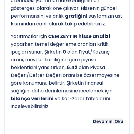
üzerindeki yatırımcı hareketliliğinin bir
göstergesi olarak öne çıkıyor. Hissenin güncel
performansını ve anlık
grafiğini
sayfamızın üst
kısmından canlı olarak takip edebilirsiniz.
Yatırımcılar için
CEM ZEYTIN hisse analizi
yaparken temel değerleme oranları kritik
ipuçları sunar. Şirketin
0
olan Fiyat/Kazanç
oranı, mevcut kârlılığına göre piyasa
beklentisini yansıtırken,
6.42
olan Piyasa
Değeri/Defter Değeri oranı ise özsermayesine
göre konumunu belirtir. Şirketin finansal
sağlığını daha derinlemesine incelemek için
bilanço verilerini
ve kâr-zarar tablolarını
inceleyebilirsiniz.
Hissenin uzun vadeli trendini ve potansiyel
Devamını Oku
destek-direnç seviyelerini anlamak için
teknik