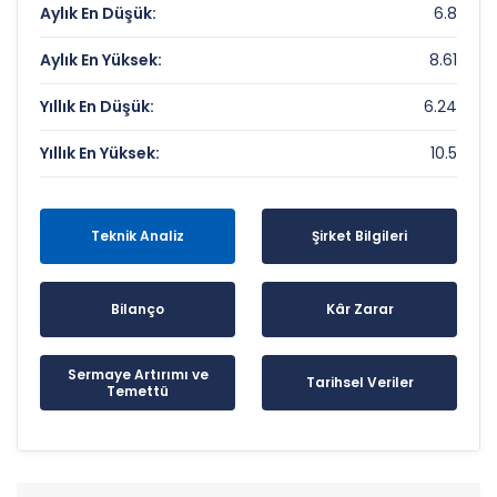
Aylık En Düşük:
6.8
Aylık En Yüksek:
8.61
Yıllık En Düşük:
6.24
Yıllık En Yüksek:
10.5
Teknik Analiz
Şirket Bilgileri
Bilanço
Kâr Zarar
Sermaye Artırımı ve
Tarihsel Veriler
Temettü