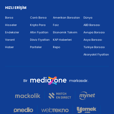
HIZLI ERİŞİM
Borsa
Canlı Borsa
Amerikan Borsaları
Dünya
Hisseler
Kripto Para
Faiz
ABD Borsası
Endeksler
Altın Fiyatları
Ekonomik Takvim
Avrupa Borsası
Varant
Döviz Fiyatları
KAP Haberleri
Asya Borsası
Haber
Pariteler
Repo
Türkiye Borsası
Akaryakıt Fiyatları
Bir
markasıdır.