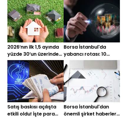
piyasalarda gün
piyasalarda gün
başlarken (22 Haziran
başlarken (13 Nisan)
2026)
2026’nın ilk 1,5 ayında
Borsa İstanbul'da
yüzde 30’un üzerinde
yabancı rotası: 10
kazandıran
gündür kesintisiz
gayrimenkul hisseleri
alanlar ve kaçanlar!
belli oldu
Satış baskısı açılışta
Borsa İstanbul'dan
etkili oldu! İşte para
önemli şirket haberleri
girişi ve çıkışı olan
(17 Kasım 2025)
hisseler