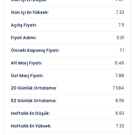
Piyasa Değeri/Defter Değeri (PD/DD):
0.43
Gün İçi En Yüksek:
7.23
DENIZ GMYO Rekorlar ve Önemli
Seviyeler
Açılış Fiyatı:
7.11
Fiyat Adımı:
0.01
Bugün Gördüğü En Yüksek Fiyat:
7.23 TL
Son 1 Yılın Zirvesi:
10.5 TL
Önceki Kapanış Fiyatı:
7.1
Son 1 Yılın Dibi:
6.24 TL
Alt Marj Fiyatı:
6.46
Üst Marj Fiyatı:
7.88
20 Günlük Ortalama:
7.584
52 Günlük Ortalama:
8.119
Haftalık En Düşük:
6.93
Haftalık En Yüksek:
7.33