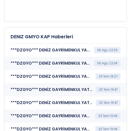
DENIZ GMYO KAP Haberleri
***DZGYO*** DENİZ GAYRİMENKUL YATIRIM ORTAKLIĞI A.Ş. (Kurumsal Yönetim Bilgi Formu (Güncelleme) - Yönetim Kurulu-3)
06 Ağu 22:39
***DZGYO*** DENİZ GAYRİMENKUL YATIRIM ORTAKLIĞI A.Ş. (Kurumsal Yönetim Bilgi Formu (Güncelleme) - Yönetim Kurulu-2)
06 Ağu 22:38
***DZGYO*** DENİZ GAYRİMENKUL YATIRIM ORTAKLIĞI A.Ş. (Katılım Finansı İlkeleri Bilgi Formu )
24 Tem 18:27
***DZGYO*** DENİZ GAYRİMENKUL YATIRIM ORTAKLIĞI A.Ş. (Portföy Sınırlamalarına Uyumun Kontrolü)
23 Tem 19:47
***DZGYO*** DENİZ GAYRİMENKUL YATIRIM ORTAKLIĞI A.Ş. (Sorumluluk Beyanı (Konsolide Olmayan))
23 Tem 19:47
***DZGYO*** DENİZ GAYRİMENKUL YATIRIM ORTAKLIĞI A.Ş. (Faaliyet Raporu (Konsolide Olmayan))
23 Tem 19:46
***DZGYO*** DENİZ GAYRİMENKUL YATIRIM ORTAKLIĞI A.Ş. (Finansal Rapor )
23 Tem 19:46