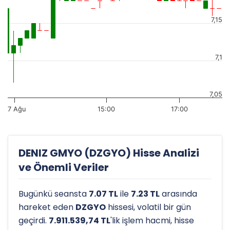
7,15
7,1
7,05
7 Ağu
15:00
17:00
DENIZ GMYO (DZGYO) Hisse Analizi
ve Önemli Veriler
Bugünkü seansta
7.07 TL
ile
7.23 TL
arasında
hareket eden
DZGYO
hissesi, volatil bir gün
geçirdi.
7.911.539,74 TL
'lik işlem hacmi, hisse