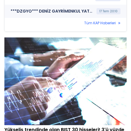
***DZGYO*** DENİZ GAYRİMENKUL YATIRIM ORTAKLIĞI A.Ş. (Portföy Sınırlamalarına Uyumun Kontrolü)
17 Tem 20:10
Tüm KAP Haberleri
Yükseliş trendinde olan BIST 30 hisseleri! 3'ü yüzde