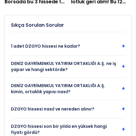
Borsada bu 3 hissede 1
lotluk geri alım! Bu 12
ay boyunca sürecek
şirket hisselerini topladı
Sıkça Sorulan Sorular
+
1 adet DZGYO hissesi ne kadar?
DENİZ GAYRİMENKUL YATIRIM ORTAKLIĞI A.Ş. ne iş
+
yapar ve hangi sektörde?
DENİZ GAYRİMENKUL YATIRIM ORTAKLIĞI A.Ş.
+
kimin, ortaklık yapısı nasıl?
+
DZGYO hissesi nasıl ve nereden alınır?
DZGYO hissesi son bir yılda en yüksek hangi
+
fiyatı gördü?