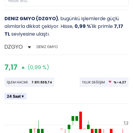
DENIZ GMYO (DZGYO)
, bugünkü işlemlerde güçlü
alımlarla dikkat çekiyor. Hisse,
0,99 %
'lik primle
7,17
TL
seviyesine ulaştı.
DENIZ GMYO
7,17
(0,99 %)
İŞLEM HACMİ:
7.911.539,74
YILLIK DEĞİŞİM:
%-4,27
24 Saat ▾
7,2