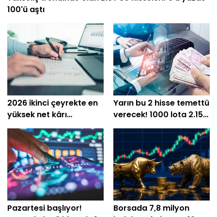
100'ü aştı
2026 ikinci çeyrekte en
Yarın bu 2 hisse temettü
yüksek net kârı
verecek! 1000 lota 2.154
açıklayan şirketler!
TL'ye kadar net ödeme
Pazartesi başlıyor!
Borsada 7,8 milyon