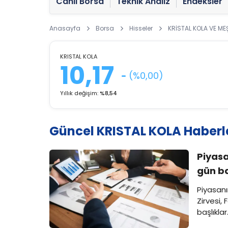
Canlı Borsa
Teknik Analiz
Endeksler
Anasayfa
Borsa
Hisseler
KRİSTAL KOLA VE ME
KRISTAL KOLA
10,17
(%0,00)
Yıllık değişim:
%8,54
Güncel KRISTAL KOLA Haberl
Piyasa
gün ba
Piyasanı
Zirvesi,
başlıklar