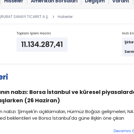
Hisseler
Amerikan Borsaları
Değişim
Varant
ŞRUBAT SANAYİ TİCARET A.Ş.
Haberler
Toplam İşlem Hacmi
Hızlı Er
11.134.287,41
Şirke
Serm
eri
nın nabzı: Borsa İstanbul ve küresel piyasalard
şlarken (26 Haziran)
n nabzı: Şimşek'in açıklamaları, Hürmüz Boğazı gelişmeleri, N
 Fed beklentileri ve Borsa İstanbul'da güne ilişkin öne çıkan
.
Devamını 