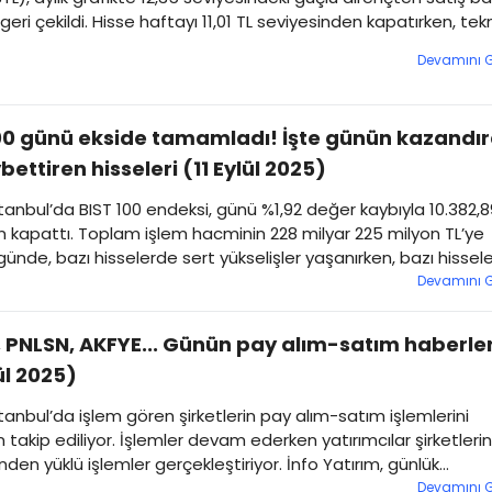
geri çekildi. Hisse haftayı 11,01 TL seviyesinden kapatırken, tek
 gözler şimdi 10,52 desteğine çevrildi.
Devamını 
00 günü ekside tamamladı! İşte günün kazandı
bettiren hisseleri (11 Eylül 2025)
tanbul’da BIST 100 endeksi, günü %1,92 değer kaybıyla 10.382,8
kapattı. Toplam işlem hacminin 228 milyar 225 milyon TL’ye
 günde, bazı hisselerde sert yükselişler yaşanırken, bazı hissel
n kayıpları görüldü. Peki, 11 eylül 2025 tarihinde en çok yüksele
Devamını 
sseler hangileri oldu? İşte detaylar...
 PNLSN, AKFYE... Günün pay alım-satım haberler
lül 2025)
tanbul’da işlem gören şirketlerin pay alım-satım işlemlerini
 takip ediliyor. İşlemler devam ederken yatırımcılar şirketlerin
inden yüklü işlemler gerçekleştiriyor. İnfo Yatırım, günlük
de pay alım-satım işlemlerini paylaştı.
Devamını 