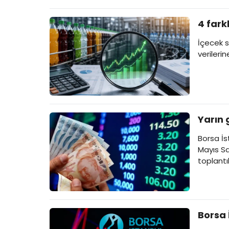
4 fark
İçecek s
verileri
Yarın 
Borsa İs
Mayıs Sa
toplantı
Borsa 