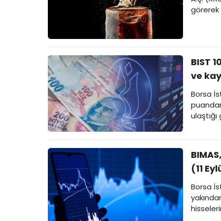
görerek 
analizde
BIST 1
ve kay
Borsa İs
puandan 
ulaştığı
ise taba
düşen hi
BIMAS,
(11 Ey
Borsa İs
yakından
hisseler
bültenin