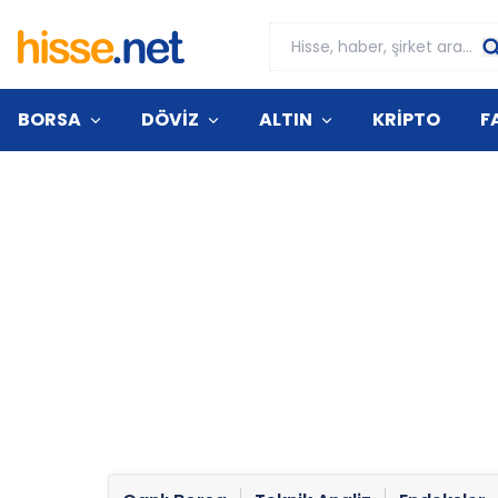
BORSA
DÖVİZ
ALTIN
KRİPTO
F