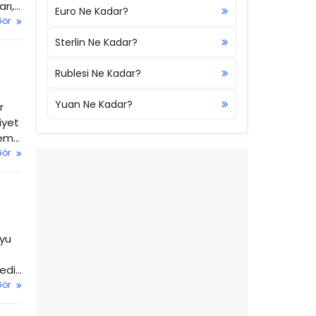
rı,
Euro Ne Kadar?
şme
Gör
Sterlin Ne Kadar?
Rublesi Ne Kadar?
Yuan Ne Kadar?
r
iyet
Cem
Gör
uyu
redi
işme
Gör