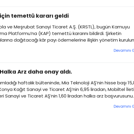
için temettü kararı geldi
Kola ve Meşrubat Sanayi Ticaret A.Ş. (KRSTL), bugün Kamuyu
ma Platformu’na (KAP) temettü kararını bildirdi. Şirketin
ılarına dağıtacağı kâr payı ödemelerine ilişkin yönetim kurul
ar paylaşıldı.
Devamını 
 Halka Arz daha onay aldı.
ımladığı haftalık bülteninde, Mia Teknoloji AŞ’nin hisse başı 15
 Konya Kağıt Sanayi ve Ticaret AŞ’nin 6,95 liradan, Mobiltel İlet
ri Sanayi ve Ticaret AŞ’nin 1,60 liradan halka arz başvurusunu
. Kurul, Biotrend Çevre ve Enerji Yatırımları AŞ’nin 350 milyon li
Devamını 
 sermaye artırımına onay verdi. Ulusal Faktoring AŞ’nin 200 mi
lanma araçları...