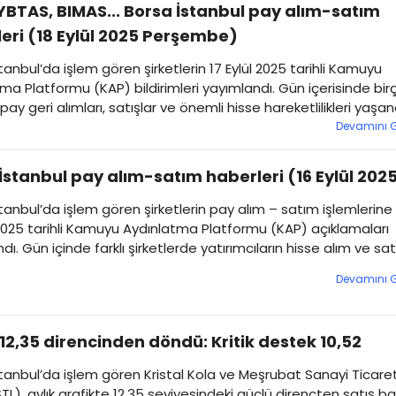
YBTAS, BIMAS... Borsa İstanbul pay alım-satım
eri (18 Eylül 2025 Perşembe)
tanbul’da işlem gören şirketlerin 17 Eylül 2025 tarihli Kamuyu
ma Platformu (KAP) bildirimleri yayımlandı. Gün içerisinde bir
pay geri alımları, satışlar ve önemli hisse hareketlilikleri yaşan
sa İstanbul pay alım-satım haberleri...
Devamını 
İstanbul pay alım-satım haberleri (16 Eylül 202
tanbul’da işlem gören şirketlerin pay alım – satım işlemlerine 
 2025 tarihli Kamuyu Aydınlatma Platformu (KAP) açıklamaları
dı. Gün içinde farklı şirketlerde yatırımcıların hisse alım ve sa
ri dikkat çekti. İşte detaylar...
Devamını 
12,35 direncinden döndü: Kritik destek 10,52 ​
tanbul’da işlem gören Kristal Kola ve Meşrubat Sanayi Ticare
STL), aylık grafikte 12,35 seviyesindeki güçlü dirençten satış ba