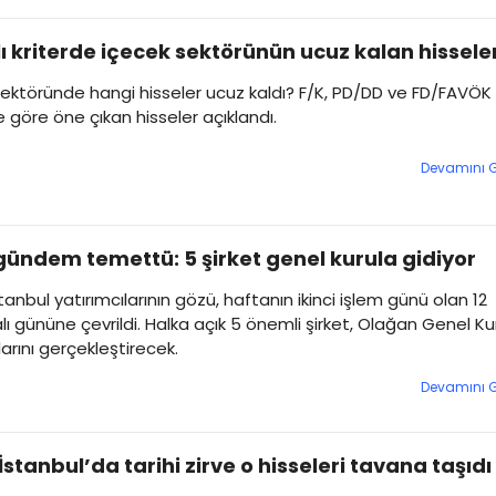
lı kriterde içecek sektörünün ucuz kalan hisseler
ektöründe hangi hisseler ucuz kaldı? F/K, PD/DD ve FD/FAVÖK
ne göre öne çıkan hisseler açıklandı.
Devamını 
gündem temettü: 5 şirket genel kurula gidiyor
tanbul yatırımcılarının gözü, haftanın ikinci işlem günü olan 12
lı gününe çevrildi. Halka açık 5 önemli şirket, Olağan Genel Ku
larını gerçekleştirecek.
Devamını 
İstanbul’da tarihi zirve o hisseleri tavana taşıdı