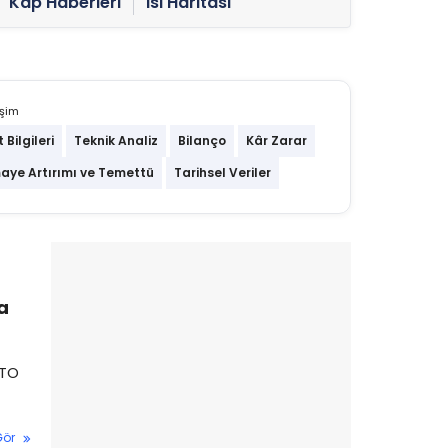
Kap Haberleri
Isı Haritası
işim
t Bilgileri
Teknik Analiz
Bilanço
Kâr Zarar
aye Artırımı ve Temettü
Tarihsel Veriler
a
ATO
Gör