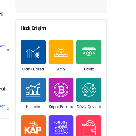
i
Hızlı Erişim
Gör
Canlı Borsa
Altın
Döviz
rul
Gör
Hisseler
Kripto Paralar
Döviz Çevirici