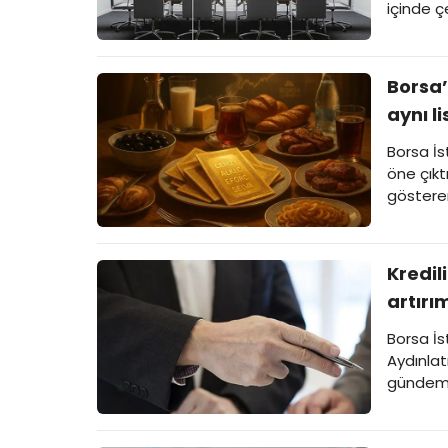
içinde çe
borçlanm
öne çıkt
başlıkla
Borsa’
aynı l
Borsa İs
öne çıkt
gösteren
Zeytin’i
Kredil
artırım
2025)
Borsa İs
Aydınlat
gündemin
notu rev
paylaşıl