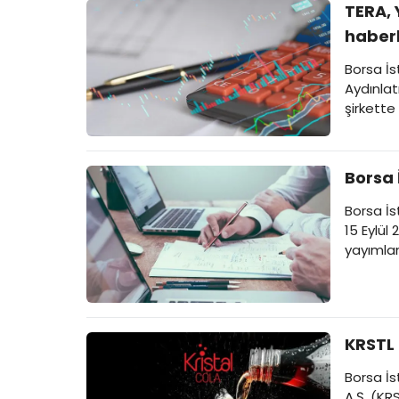
TERA, 
haberl
Borsa İs
Aydınlat
şirkette 
İşte Bor
Borsa 
Borsa İs
15 Eylül
yayımlan
hareketle
KRSTL 
Borsa İs
A.Ş. (KR