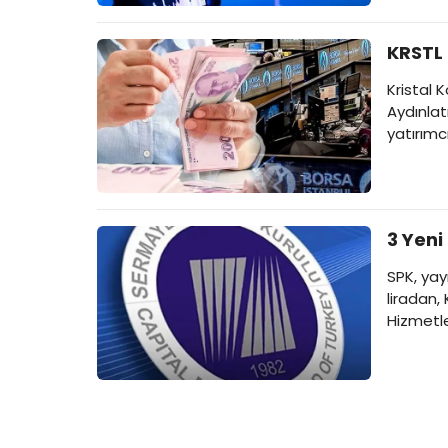
KRSTL 
Kristal 
Aydınlat
yatırımc
çıkan kar
3 Yeni
SPK, yay
liradan,
Hizmetle
onayladı
bedelsiz
lira borç