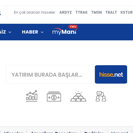
En çok aranan hisseler:
ARDYZ
TTRAK
TMSN
TRALT
KSTUR
AİZ
HABER