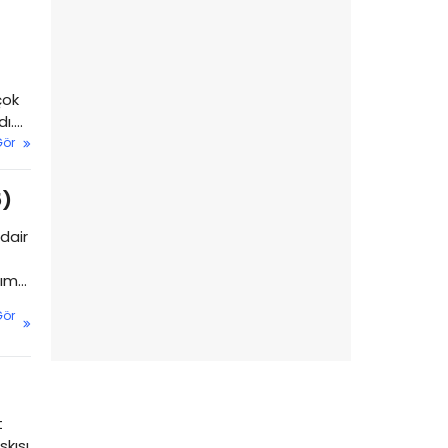
çok
dı.
Gör
5)
dair
tım
Gör
t
skısı