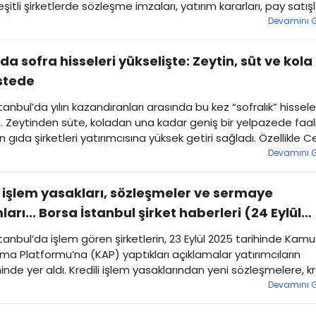
şitli şirketlerde sözleşme imzaları, yatırım kararları, pay satışla
a aracı ihraçları ve sermaye artırımı gibi birçok önemli geli
Devamını 
ı. İşte 27 Kasım 2025 tarihli şirket duyurularından öne çıkan
r…
da sofra hisseleri yükselişte: Zeytin, süt ve kola
istede
tanbul’da yılın kazandıranları arasında bu kez “sofralık” hissele
ı. Zeytinden süte, koladan una kadar geniş bir yelpazede faal
 gıda şirketleri yatırımcısına yüksek getiri sağladı. Özellikle 
n yıllık bazda yüzde 317’yi aşan performansı dikkat çekti.
Devamını 
i işlem yasakları, sözleşmeler ve sermaye
ları... Borsa İstanbul şirket haberleri (24 Eylül
tanbul’da işlem gören şirketlerin, 23 Eylül 2025 tarihinde Kam
ma Platformu’na (KAP) yaptıkları açıklamalar yatırımcıların
de yer aldı. Kredili işlem yasaklarından yeni sözleşmelere, k
izyonlarından sermaye artırımlarına kadar birçok önemli gel
Devamını 
dı. İşte öne çıkan duyurular…