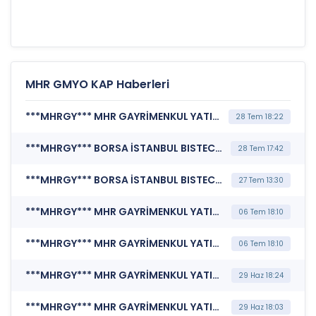
MHR GMYO KAP Haberleri
***MHRGY*** MHR GAYRİMENKUL YATIRIM ORTAKLIĞI A.Ş. (İlişkili Taraf İşlemleri)
28 Tem 18:22
***MHRGY*** BORSA İSTANBUL BISTECH DEVRE KESİCİ UYGULAMASI (Pay Bazında Devre Kesici Bildirimi)
28 Tem 17:42
***MHRGY*** BORSA İSTANBUL BISTECH DEVRE KESİCİ UYGULAMASI (Pay Bazında Devre Kesici Bildirimi)
27 Tem 13:30
***MHRGY*** MHR GAYRİMENKUL YATIRIM ORTAKLIĞI A.Ş. (Portföy Sınırlamalarına Uyumun Kontrolü)
06 Tem 18:10
***MHRGY*** MHR GAYRİMENKUL YATIRIM ORTAKLIĞI A.Ş. (Portföy Sınırlamalarına Uyumun Kontrolü)
06 Tem 18:10
***MHRGY*** MHR GAYRİMENKUL YATIRIM ORTAKLIĞI A.Ş. (Özel Durum Açıklaması (Genel))
29 Haz 18:24
***MHRGY*** MHR GAYRİMENKUL YATIRIM ORTAKLIĞI A.Ş. (Sermaye Artırımı - Azaltımı İşlemlerine İlişkin Bildirim)
29 Haz 18:03