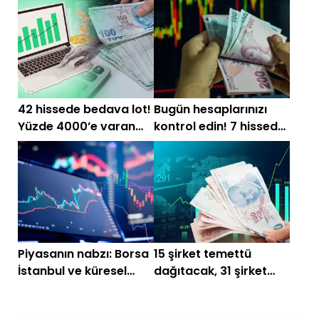
başlarken (30 Haziran)
42 hissede bedava lot!
Bugün hesaplarınızı
Yüzde 4000’e varan
kontrol edin! 7 hissede
bedelsiz listesi
ödeme günü
Piyasanın nabzı: Borsa
15 şirket temettü
İstanbul ve küresel
dağıtacak, 31 şirket
piyasalarda gün
dağıtmayacak! İşte
başlarken (23 Haziran)
liste