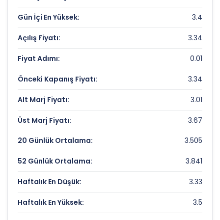
Piyasa Değeri/Defter Değeri (PD/DD):
0.46
Gün İçi En Yüksek:
3.4
MHR GMYO Rekorlar ve Önemli Seviyeler
Açılış Fiyatı:
3.34
Bugün Gördüğü En Yüksek Fiyat:
3.4 TL
Fiyat Adımı:
0.01
Son 1 Yılın Zirvesi:
5.11972542 TL
Önceki Kapanış Fiyatı:
3.34
Son 1 Yılın Dibi:
3.0954194 TL
Alt Marj Fiyatı:
3.01
Üst Marj Fiyatı:
3.67
20 Günlük Ortalama:
3.505
52 Günlük Ortalama:
3.841
Haftalık En Düşük:
3.33
Haftalık En Yüksek:
3.5