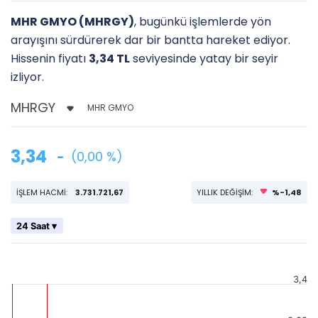
MHR GMYO (MHRGY)
, bugünkü işlemlerde yön
arayışını sürdürerek dar bir bantta hareket ediyor.
Hissenin fiyatı
3,34 TL
seviyesinde yatay bir seyir
izliyor.
MHR GMYO
3,34
(0,00 %)
İŞLEM HACMİ:
3.731.721,67
YILLIK DEĞİŞİM:
%-1,48
24 Saat ▾
3,4