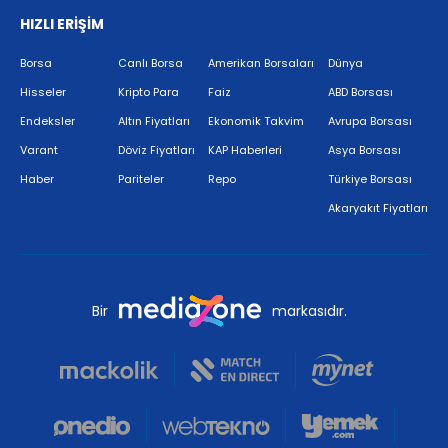
HIZLI ERİŞİM
Borsa
Canlı Borsa
Amerikan Borsaları
Dünya
Hisseler
Kripto Para
Faiz
ABD Borsası
Endeksler
Altın Fiyatları
Ekonomik Takvim
Avrupa Borsası
Varant
Döviz Fiyatları
KAP Haberleri
Asya Borsası
Haber
Pariteler
Repo
Türkiye Borsası
Akaryakıt Fiyatları
Bir
markasıdır.