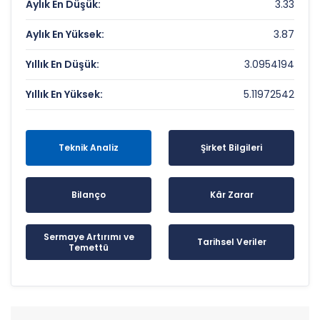
Aylık En Düşük:
3.33
Aylık En Yüksek:
3.87
Yıllık En Düşük:
3.0954194
Yıllık En Yüksek:
5.11972542
Teknik Analiz
Şirket Bilgileri
Bilanço
Kâr Zarar
Sermaye Artırımı ve
Tarihsel Veriler
Temettü