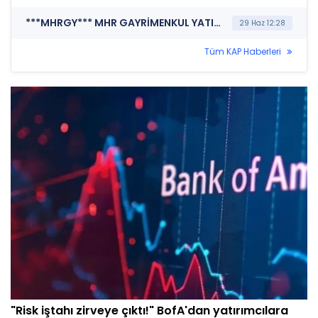
***MHRGY*** MHR GAYRİMENKUL YATIRIM ORTAKLIĞI A.Ş. (Bağımsız Denetim Kuruluşunun Belirlenmesi)
29 Haz 12:28
Tüm KAP Haberleri
"Risk iştahı zirveye çıktı!" BofA'dan yatırımcılara