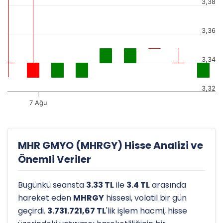
3,38
3,36
3,34
3,32
7 Ağu
MHR GMYO (MHRGY) Hisse Analizi ve
Önemli Veriler
Bugünkü seansta
3.33 TL
ile
3.4 TL
arasında
hareket eden
MHRGY
hissesi, volatil bir gün
geçirdi.
3.731.721,67 TL
'lik işlem hacmi, hisse