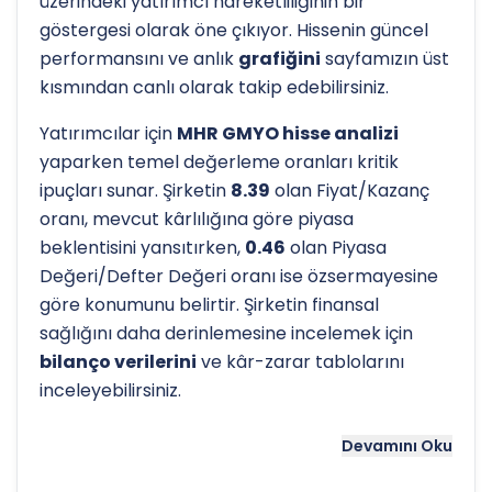
üzerindeki yatırımcı hareketliliğinin bir
göstergesi olarak öne çıkıyor. Hissenin güncel
performansını ve anlık
grafiğini
sayfamızın üst
kısmından canlı olarak takip edebilirsiniz.
Yatırımcılar için
MHR GMYO hisse analizi
yaparken temel değerleme oranları kritik
ipuçları sunar. Şirketin
8.39
olan Fiyat/Kazanç
oranı, mevcut kârlılığına göre piyasa
beklentisini yansıtırken,
0.46
olan Piyasa
Değeri/Defter Değeri oranı ise özsermayesine
göre konumunu belirtir. Şirketin finansal
sağlığını daha derinlemesine incelemek için
bilanço verilerini
ve kâr-zarar tablolarını
inceleyebilirsiniz.
Hissenin uzun vadeli trendini ve potansiyel
Devamını Oku
destek-direnç seviyelerini anlamak için
teknik