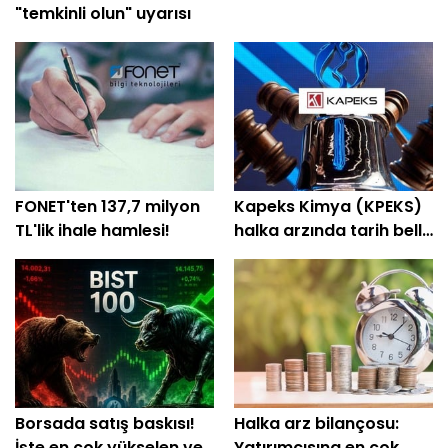
"temkinli olun" uyarısı
FONET'ten 137,7 milyon
Kapeks Kimya (KPEKS)
TL'lik ihale hamlesi!
halka arzında tarih belli
oldu! Geri sayım başladı
Borsada satış baskısı!
Halka arz bilançosu:
İşte en çok yükselen ve
Yatırımcısına en çok