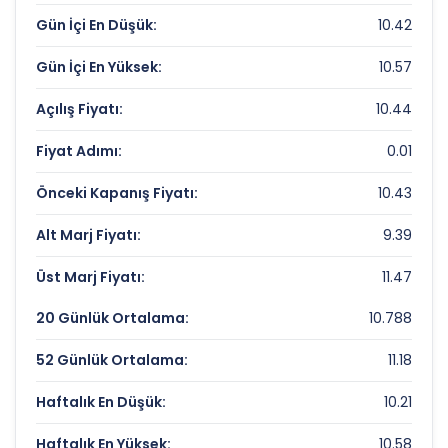
Gün İçi En Düşük:
10.42
Piyasa Değeri/Defter Değeri (PD/DD):
0.18
Gün İçi En Yüksek:
10.57
MENDERES TEKSTIL Rekorlar ve Önemli
Seviyeler
Açılış Fiyatı:
10.44
Fiyat Adımı:
0.01
Bugün Gördüğü En Yüksek Fiyat:
10.57 TL
Son 1 Yılın Zirvesi:
19.6 TL
Önceki Kapanış Fiyatı:
10.43
Son 1 Yılın Dibi:
10.21 TL
Alt Marj Fiyatı:
9.39
Üst Marj Fiyatı:
11.47
20 Günlük Ortalama:
10.788
52 Günlük Ortalama:
11.18
Haftalık En Düşük:
10.21
Haftalık En Yüksek:
10.58