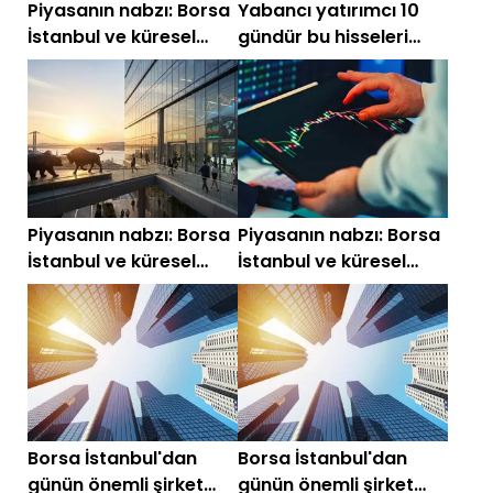
Piyasanın nabzı: Borsa
Yabancı yatırımcı 10
İstanbul ve küresel
gündür bu hisseleri
piyasalarda gün
topluyor: DOAS, KCAER,
başlarken (23 Haziran)
SAHOL
Piyasanın nabzı: Borsa
Piyasanın nabzı: Borsa
İstanbul ve küresel
İstanbul ve küresel
piyasalarda gün
piyasalarda gün
başlarken (17 Haziran)
başlarken (4 Mayıs)
Borsa İstanbul'dan
Borsa İstanbul'dan
günün önemli şirket
günün önemli şirket