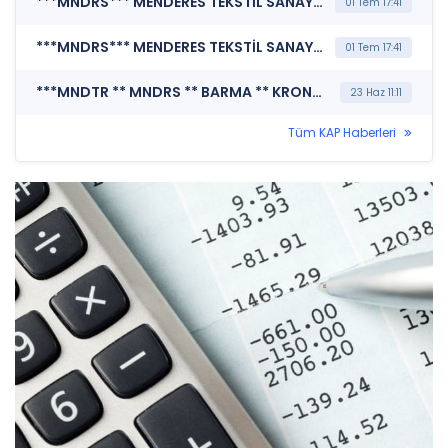
***MNDRS*** MENDERES TEKSTİL SANAYİ VE TİCARET A.Ş. (Şirket Genel Bilgi Formu)
01 Tem 17:41
***MNDRS*** MENDERES TEKSTİL SANAYİ VE TİCARET A.Ş. (Yönetim Kurulu Komiteleri)
01 Tem 17:41
***MNDTR ** MNDRS ** BARMA ** KRONT ** KONTR ** SISE ** TRALT ** CANTE ** VKING ** SKBNK ** SNGYO ** QUAGR ** CVKMD ** MARMR ** MERCN ** POLHO ** TUKAS ** KUVVA*** MERKEZİ KAYIT KURULUŞU A.Ş. (SPK İşlem Yasağı Nedeniyle Pay Duyurusu)
23 Haz 11:11
Tüm KAP Haberleri