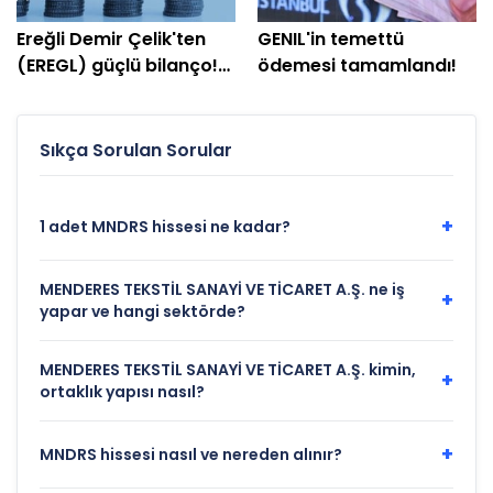
Ereğli Demir Çelik'ten
GENIL'in temettü
(EREGL) güçlü bilanço!
ödemesi tamamlandı!
Net kâr yüzde 415 arttı
Sıkça Sorulan Sorular
+
1 adet MNDRS hissesi ne kadar?
MENDERES TEKSTİL SANAYİ VE TİCARET A.Ş. ne iş
+
yapar ve hangi sektörde?
MENDERES TEKSTİL SANAYİ VE TİCARET A.Ş. kimin,
+
ortaklık yapısı nasıl?
+
MNDRS hissesi nasıl ve nereden alınır?