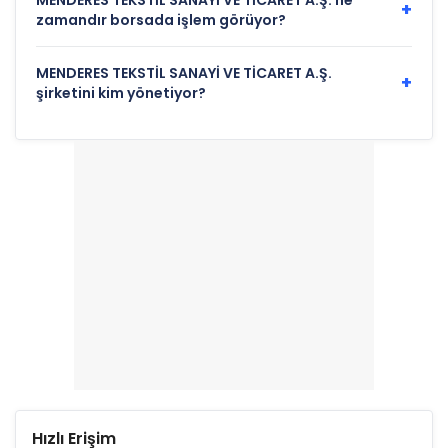
MENDERES TEKSTİL SANAYİ VE TİCARET A.Ş. ne
+
zamandır borsada işlem görüyor?
MENDERES TEKSTİL SANAYİ VE TİCARET A.Ş.
+
şirketini kim yönetiyor?
Hızlı Erişim