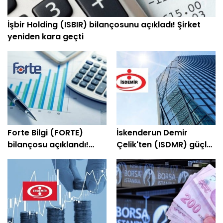
İşbir Holding (ISBIR) bilançosunu açıkladı! Şirket
yeniden kara geçti
Forte Bilgi (FORTE)
İskenderun Demir
bilançosu açıklandı!
Çelik'ten (ISDMR) güçlü
Şirket yeniden kâra
bilanço! Net kâr yüzde
geçti
203 arttı