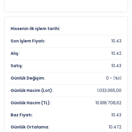
destek-direnç seviyelerini anlamak için
teknik
analiz
göstergeleri önemli bir araçtır. Hissenin
19.6 TL
olan 52 haftalık zirvesi ve
10.21 TL
olan
dip seviyesi, analistlerin
hedef fiyat
Hissenin ilk işlem tarihi:
belirlemelerinde referans noktaları olarak
kullanılır.
MNDRS
için detaylı indikatör
Son İşlem Fiyatı:
10.43
analizlerine
teknik analiz sayfamızdan
Alış:
10.42
ulaşabilirsiniz.
Satış:
10.43
MENDERES TEKSTIL Fiyat ve Getiri Karnesi
Günlük Değişim:
0 -
(%0)
Anlık Fiyat:
10,43 TL
Günlük Hacim (Lot):
1.033.065,00
Günlük Değişim:
0,00%
Günlük Hacim (TL):
10.818.708,62
Yıllık Getiri:
%-22,11
Baz Fiyatı:
10.43
MENDERES TEKSTIL Değerleme Çarpanları
Günlük Ortalama:
10.472
Fiyat/Kazanç (F/K):
30.67