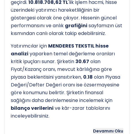
geçirdi.
10.818.708,62 TL
'lik işlem hacmi, hisse
üzerindeki yatırımcı hareketliliğinin bir
göstergesi olarak öne çıkıyor. Hissenin güncel
performansını ve anlık
grafiğini
sayfamızın üst
kısmından canlı olarak takip edebilirsiniz.
Yatırımcılar için
MENDERES TEKSTIL hisse
analizi
yaparken temel değerleme oranları
kritik ipuçları sunar. Şirketin
30.67
olan
Fiyat/Kazanç oranı, mevcut kârlılığına göre
piyasa beklentisini yansıtırken,
0.18
olan Piyasa
Değeri/Defter Değeri oranı ise özsermayesine
göre konumunu belirtir. Şirketin finansal
sağlığını daha derinlemesine incelemek için
bilanço verilerini
ve kâr-zarar tablolarını
inceleyebilirsiniz.
Hissenin uzun vadeli trendini ve potansiyel
Devamını Oku