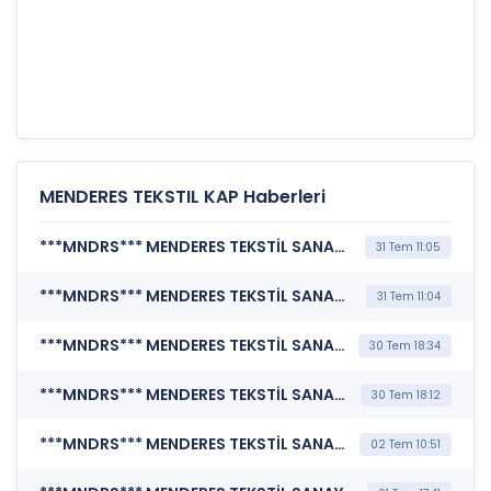
MENDERES TEKSTIL KAP Haberleri
***MNDRS*** MENDERES TEKSTİL SANAYİ VE TİCARET A.Ş. (Kurumsal Yönetim Bilgi Formu (Güncelleme) - Yönetim Kurulu-2)
31 Tem 11:05
***MNDRS*** MENDERES TEKSTİL SANAYİ VE TİCARET A.Ş. (Şirket Genel Bilgi Formu)
31 Tem 11:04
***MNDRS*** MENDERES TEKSTİL SANAYİ VE TİCARET A.Ş. (Yönetim Kurulu Komiteleri)
30 Tem 18:34
***MNDRS*** MENDERES TEKSTİL SANAYİ VE TİCARET A.Ş. (Yönetim Kurulu Komiteleri)
30 Tem 18:12
***MNDRS*** MENDERES TEKSTİL SANAYİ VE TİCARET A.Ş. (Kurumsal Yönetim Bilgi Formu (Güncelleme) - Yönetim Kurulu-2)
02 Tem 10:51