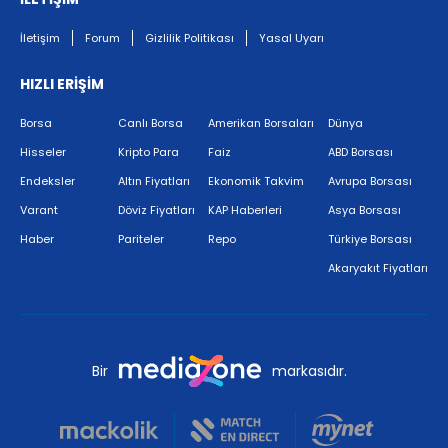
İletişim
Forum
Gizlilik Politikası
Yasal Uyarı
HIZLI ERİŞİM
Borsa
Canlı Borsa
Amerikan Borsaları
Dünya
Hisseler
Kripto Para
Faiz
ABD Borsası
Endeksler
Altın Fiyatları
Ekonomik Takvim
Avrupa Borsası
Varant
Döviz Fiyatları
KAP Haberleri
Asya Borsası
Haber
Pariteler
Repo
Türkiye Borsası
Akaryakıt Fiyatları
Bir
markasıdır.