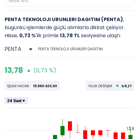
PENTA TEKNOLOJI URUNLERI DAGITIM (PENTA)
,
bugünkü işlemlerde güçlü alımlarla dikkat çekiyor.
Hisse,
0,73 %
'lik primle
13,78 TL
seviyesine ulaştı.
PENTA TEKNOLOJI URUNLERI DAGITIM
13,78
(0,73 %)
İŞLEM HACMİ:
15.560.623,63
YILLIK DEĞİŞİM:
%5,27
24 Saat ▾
13,8