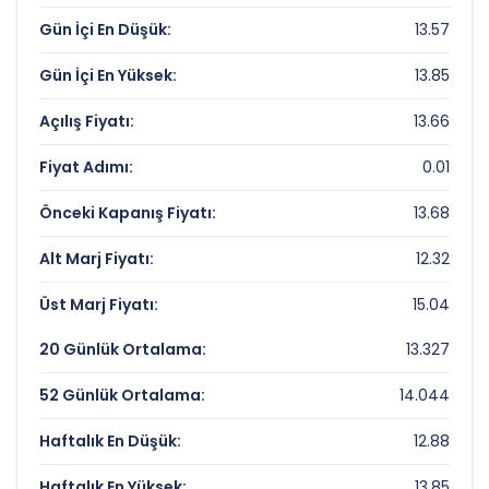
Değerleme Çarpanları
Gün İçi En Düşük:
13.57
Fiyat/Kazanç (F/K):
59.41
Gün İçi En Yüksek:
13.85
Piyasa Değeri/Defter Değeri (PD/DD):
1.23
Açılış Fiyatı:
13.66
PENTA TEKNOLOJI URUNLERI DAGITIM
Fiyat Adımı:
0.01
Rekorlar ve Önemli Seviyeler
Önceki Kapanış Fiyatı:
13.68
Bugün Gördüğü En Yüksek Fiyat:
13.85 TL
Alt Marj Fiyatı:
12.32
Son 1 Yılın Zirvesi:
19.5 TL
Üst Marj Fiyatı:
15.04
Son 1 Yılın Dibi:
12.49 TL
20 Günlük Ortalama:
13.327
52 Günlük Ortalama:
14.044
Haftalık En Düşük:
12.88
Haftalık En Yüksek:
13.85