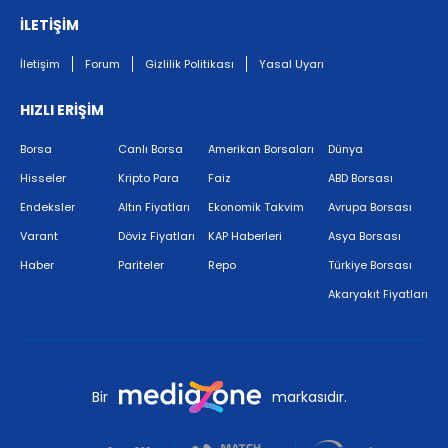
İLETİŞİM
İletişim
Forum
Gizlilik Politikası
Yasal Uyarı
HIZLI ERİŞİM
Borsa
Canlı Borsa
Amerikan Borsaları
Dünya
Hisseler
Kripto Para
Faiz
ABD Borsası
Endeksler
Altın Fiyatları
Ekonomik Takvim
Avrupa Borsası
Varant
Döviz Fiyatları
KAP Haberleri
Asya Borsası
Haber
Pariteler
Repo
Türkiye Borsası
Akaryakıt Fiyatları
Bir
markasıdır.