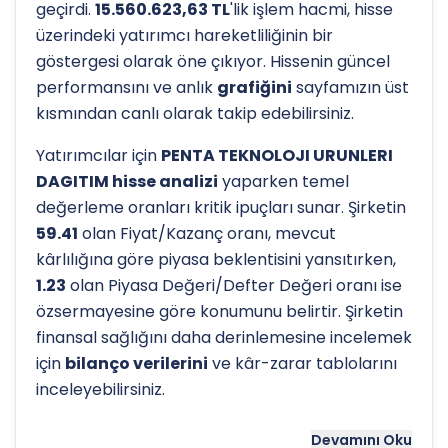
geçirdi.
15.560.623,63 TL
'lik işlem hacmi, hisse
üzerindeki yatırımcı hareketliliğinin bir
göstergesi olarak öne çıkıyor. Hissenin güncel
performansını ve anlık
grafiğini
sayfamızın üst
kısmından canlı olarak takip edebilirsiniz.
Yatırımcılar için
PENTA TEKNOLOJI URUNLERI
DAGITIM hisse analizi
yaparken temel
değerleme oranları kritik ipuçları sunar. Şirketin
59.41
olan Fiyat/Kazanç oranı, mevcut
kârlılığına göre piyasa beklentisini yansıtırken,
1.23
olan Piyasa Değeri/Defter Değeri oranı ise
özsermayesine göre konumunu belirtir. Şirketin
finansal sağlığını daha derinlemesine incelemek
için
bilanço verilerini
ve kâr-zarar tablolarını
inceleyebilirsiniz.
Hissenin uzun vadeli trendini ve potansiyel
Devamını Oku