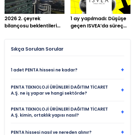
2026 2. çeyrek
1 ay yapılmadı: Düşüşe
bilançosu beklentileri
geçen ISVEA’da süreç
aşan VAKBN için hedef
bitti
fiyatlar!
Sıkça Sorulan Sorular
+
1 adet PENTA hissesi ne kadar?
PENTA TEKNOLOJİ ÜRÜNLERİ DAĞITIM TİCARET
+
A.Ş. ne iş yapar ve hangi sektörde?
PENTA TEKNOLOJİ ÜRÜNLERİ DAĞITIM TİCARET
+
A.Ş. kimin, ortaklık yapısı nasıl?
+
PENTA hissesi nasıl ve nereden alınır?