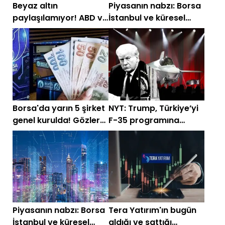
Beyaz altın
Piyasanın nabzı: Borsa
paylaşılamıyor! ABD ve
İstanbul ve küresel
Çin fiyat patlaması
piyasalarda gün
yaşatabilir
başlarken (8 Temmuz)
Borsa'da yarın 5 şirket
NYT: Trump, Türkiye’yi
genel kurulda! Gözler
F-35 programına
temettü kararlarında
döndürmeye
hazırlanıyor
Piyasanın nabzı: Borsa
Tera Yatırım'ın bugün
İstanbul ve küresel
aldığı ve sattığı