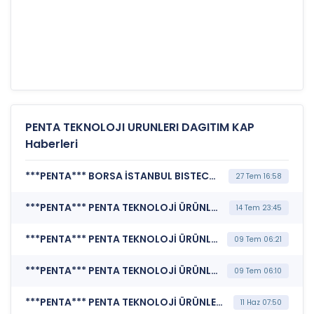
PENTA TEKNOLOJI URUNLERI DAGITIM KAP
Haberleri
***PENTA*** BORSA İSTANBUL BISTECH DEVRE KESİCİ UYGULAMASI (Pay Bazında Devre Kesici Bildirimi)
27 Tem 16:58
***PENTA*** PENTA TEKNOLOJİ ÜRÜNLERİ DAĞITIM TİCARET A.Ş. (Genel Kurul İşlemlerine İlişkin Bildirim)
14 Tem 23:45
***PENTA*** PENTA TEKNOLOJİ ÜRÜNLERİ DAĞITIM TİCARET A.Ş. (Kar Payı Dağıtım İşlemlerine İlişkin Bildirim)
09 Tem 06:21
***PENTA*** PENTA TEKNOLOJİ ÜRÜNLERİ DAĞITIM TİCARET A.Ş. (Genel Kurul İşlemlerine İlişkin Bildirim)
09 Tem 06:10
***PENTA*** PENTA TEKNOLOJİ ÜRÜNLERİ DAĞITIM TİCARET A.Ş. (Özel Durum Açıklaması (Genel))
11 Haz 07:50