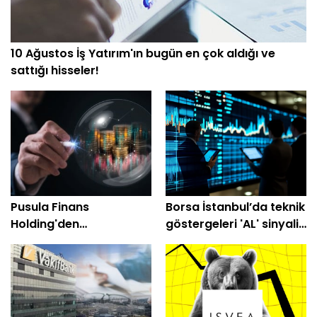
10 Ağustos İş Yatırım'ın bugün en çok aldığı ve
sattığı hisseler!
Pusula Finans
Borsa İstanbul’da teknik
Holding'den
göstergeleri 'AL' sinyali
Katılımevim'de (KTLEV)
veren 8 hisse
dev pay alımı