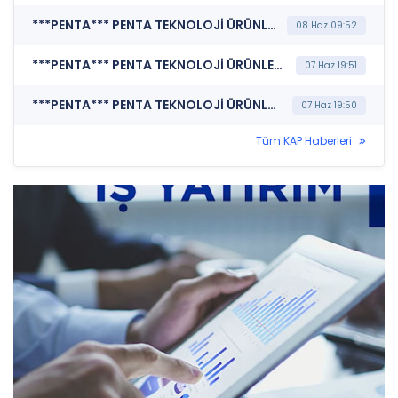
***PENTA*** PENTA TEKNOLOJİ ÜRÜNLERİ DAĞITIM TİCARET A.Ş. (Genel Kurul İşlemlerine İlişkin Bildirim)
08 Haz 09:52
***PENTA*** PENTA TEKNOLOJİ ÜRÜNLERİ DAĞITIM TİCARET A.Ş. (Bağımsız Denetim Kuruluşunun Belirlenmesi)
07 Haz 19:51
***PENTA*** PENTA TEKNOLOJİ ÜRÜNLERİ DAĞITIM TİCARET A.Ş. (Kar Payı Dağıtım İşlemlerine İlişkin Bildirim)
07 Haz 19:50
Tüm KAP Haberleri