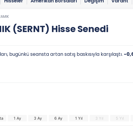
Hisseler
Amerikan Borsaları
Değişim
Varant
RAMIK
K (SERNT) Hisse Senedi
arı, bugünkü seansta artan satış baskısıyla karşılaştı.
-0,
ta
1 Ay
3 Ay
6 Ay
1 Yıl
3 Yıl
5 Yıl