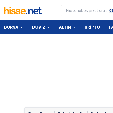
BORSA
DÖVİZ
ALTIN
KRİPTO
F