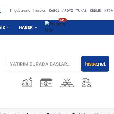
En çok aranan hisseler:
KARCL
ARDYZ
TUKAS
KRDMD
KRDM
AİZ
HABER