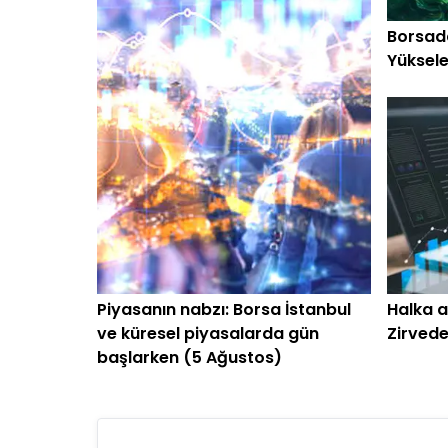
Borsada
Yüksele
oldu
Piyasanın nabzı: Borsa İstanbul
Halka a
ve küresel piyasalarda gün
Zirvede
başlarken (5 Ağustos)