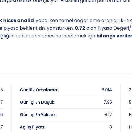
östergesi olarak öne çıkıyor. Hissenin güncel performansını
 hisse analizi
yaparken temel değerleme oranları kritik i
e piyasa beklentisini yansıtırken,
0.72
olan Piyasa Değeri/
sağlığını daha derinlemesine incelemek için
bilanço veriler
l destek-direnç seviyelerini anlamak için
teknik analiz
gös
ip seviyesi, analistlerin
hedef fiyat
belirlemelerinde refer
iz sayfamızdan
ulaşabilirsiniz.
tiri Karnesi
25
Günlük Ortalama:
8.014
2
97
Gün İçi En Düşük:
7.95
5
96
Gün İçi En Yüksek:
8.17
H
97
Açılış Fiyatı:
8
H