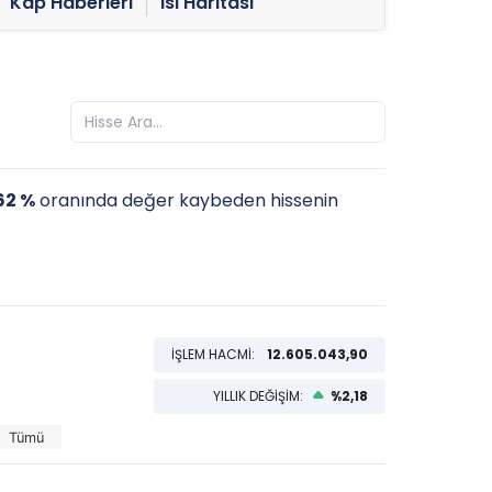
Kap Haberleri
Isı Haritası
62 %
oranında değer kaybeden hissenin
İŞLEM HACMİ:
12.605.043,90
YILLIK DEĞİŞİM:
%2,18
Tümü