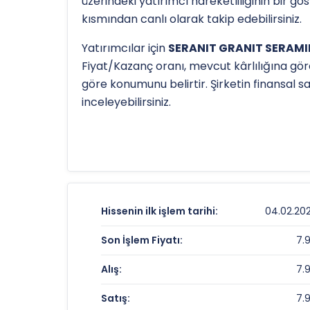
üzerindeki yatırımcı hareketliliğinin bir g
kısmından canlı olarak takip edebilirsiniz.
Yatırımcılar için
SERANIT GRANIT SERAMIK
Fiyat/Kazanç oranı, mevcut kârlılığına gör
göre konumunu belirtir. Şirketin finansal 
inceleyebilirsiniz.
Hissenin uzun vadeli trendini ve potansiye
TL
olan 52 haftalık zirvesi ve
6.96 TL
olan d
detaylı indikatör analizlerine
teknik anal
SERANIT GRANIT SERAMIK Fiyat ve Ge
Hissenin ilk işlem tarihi:
04.02.20
Anlık Fiyat:
Son İşlem Fiyatı:
7.
Günlük Değişim:
Alış:
7.
Yıllık Getiri:
Satış:
7.