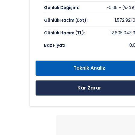
SERANIT GRANIT SERAMIK Değerleme
Günlük Değişim:
-0.05 -
(%-0.6
Fiyat/Kazanç (F/K):
Günlük Hacim (Lot):
1.572.921,
Piyasa Değeri/Defter Değeri (PD/DD):
Günlük Hacim (TL):
12.605.043,
SERANIT GRANIT SERAMIK Rekorlar ve
Baz Fiyatı:
8.
Bugün Gördüğü En Yüksek Fiyat:
Son 1 Yılın Zirvesi:
Teknik Analiz
Son 1 Yılın Dibi:
Kâr Zarar