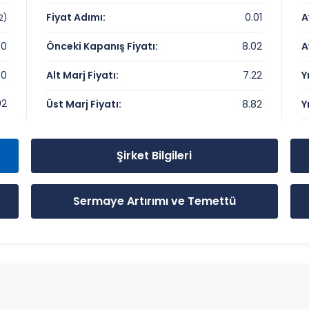
 Çarpanları
Fiyat Adımı:
0.01
A
2)
00
Önceki Kapanış Fiyatı:
8.02
A
90
Alt Marj Fiyatı:
7.22
Y
 Önemli Seviyeler
02
Üst Marj Fiyatı:
8.82
Y
Şirket Bilgileri
Sermaye Artırımı ve Temettü