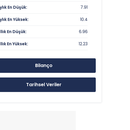
ylık En Düşük:
7.91
Veri Yok
ylık En Yüksek:
10.4
0.72
ıllık En Düşük:
6.96
ıllık En Yüksek:
12.23
8.17 TL
12.23 TL
Bilanço
6.96 TL
Tarihsel Veriler