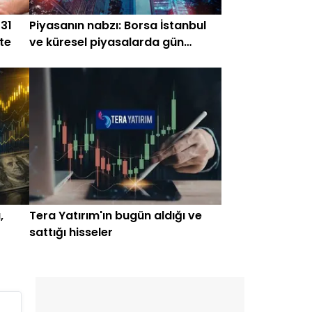
 31
Piyasanın nabzı: Borsa İstanbul
te
ve küresel piyasalarda gün
başlarken (19 Haziran)
,
Tera Yatırım'ın bugün aldığı ve
sattığı hisseler