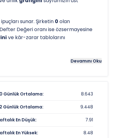
 ve anlık
grafiğini
sayfamızın üst
puçları sunar. Şirketin
0
olan
Defter Değeri oranı ise özsermayesine
ini
ve kâr-zarar tablolarını
tergeleri önemli bir araçtır. Hissenin
12.23
Devamını Oku
ans noktaları olarak kullanılır.
SERNT
için
0 Günlük Ortalama:
8.643
7,97 TL
2 Günlük Ortalama:
9.448
-0,62%
aftalık En Düşük:
7.91
%2,18
aftalık En Yüksek:
8.48