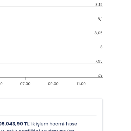
8,15
8,1
8,05
8
7,95
7,9
00
07:00
09:00
11:00
05.043,90 TL
'lik işlem hacmi, hisse