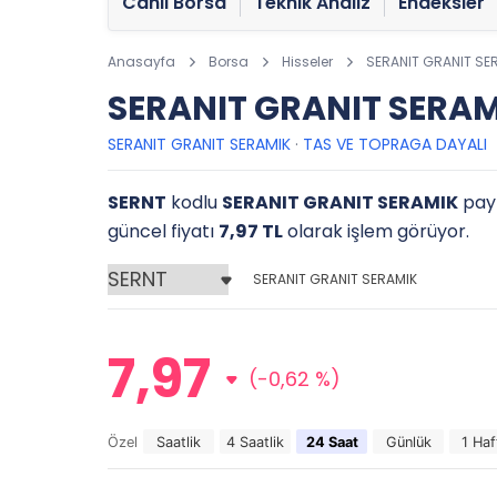
Canlı Borsa
Teknik Analiz
Endeksler
Anasayfa
Borsa
Hisseler
SERANIT GRANIT SE
SERANIT GRANIT SERAMI
SERANIT GRANIT SERAMIK
·
TAS VE TOPRAGA DAYALI
SERNT
kodlu
SERANIT GRANIT SERAMIK
payl
güncel fiyatı
7,97 TL
olarak işlem görüyor.
SERANIT GRANIT SERAMIK
7,97
(-0,62 %)
Özel
Saatlik
4 Saatlik
24 Saat
Günlük
1 Haf