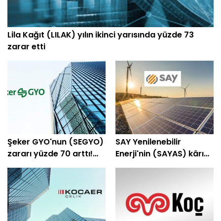
Lila Kağıt (LILAK) yılın ikinci yarısında yüzde 73
zarar etti
Şeker GYO'nun (SEGYO)
SAY Yenilenebilir
zararı yüzde 70 arttı!
Enerji'nin (SAYAS) kârı
Bilanço açıklandı
yüzde 23 arttı!