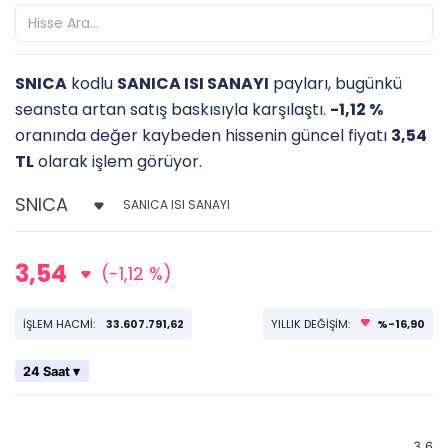
SNICA
kodlu
SANICA ISI SANAYI
payları, bugünkü
seansta artan satış baskısıyla karşılaştı.
-1,12 %
oranında değer kaybeden hissenin güncel fiyatı
3,54
TL
olarak işlem görüyor.
SANICA ISI SANAYI
3,54
(-1,12 %)
İŞLEM HACMİ:
33.607.791,62
YILLIK DEĞİŞİM:
%-16,90
24 Saat ▾
3,6