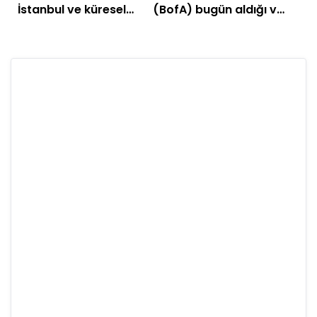
İstanbul ve küresel
(BofA) bugün aldığı ve
piyasalarda gün
sattığı hisseler!
başlarken (15 Haziran)