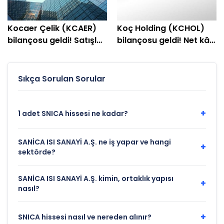
Kocaer Çelik (KCAER)
Koç Holding (KCHOL)
bilançosu geldi! Satışlar
bilançosu geldi! Net kâr
geriledi, kar arttı
yüzde 147 yükseldi
Sıkça Sorulan Sorular
+
1 adet SNICA hissesi ne kadar?
SANİCA ISI SANAYİ A.Ş. ne iş yapar ve hangi
+
sektörde?
SANİCA ISI SANAYİ A.Ş. kimin, ortaklık yapısı
+
nasıl?
+
SNICA hissesi nasıl ve nereden alınır?