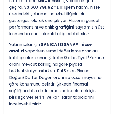
hareket eden
SNICA
hissesi, volatil bir gün
geçirdi.
33.607.791,62 TL
'lik işlem hacmi, hisse
üzerindeki yatırımcı hareketliliğinin bir
göstergesi olarak öne çıkıyor. Hissenin güncel
performansını ve anlık
grafiğini
sayfamızın üst
kısmından canlı olarak takip edebilirsiniz.
Yatırımcılar için
SANICA ISI SANAYI hisse
analizi
yaparken temel değerleme oranları
kritik ipuçları sunar. Şirketin
0
olan Fiyat/Kazanç
oranı, mevcut kârlılığına göre piyasa
beklentisini yansıtırken,
0.43
olan Piyasa
Değeri/Defter Değeri oranı ise özsermayesine
göre konumunu belirtir. Şirketin finansal
sağlığını daha derinlemesine incelemek için
bilanço verilerini
ve kâr-zarar tablolarını
inceleyebilirsiniz.