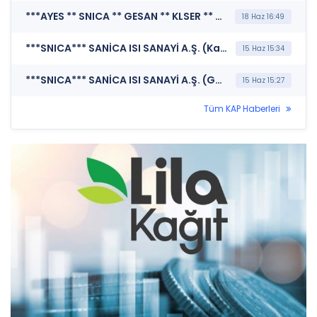
***AYES ** SNICA ** GESAN ** KLSER ** TABGD ** BERA ** EUPWR*** MERKEZİ KAYIT KURULUŞU A.Ş. (Borsada İşlem Gören Tipe Dönüşüm Duyurusu)
18 Haz 16:49
***SNICA*** SANİCA ISI SANAYİ A.Ş. (Kar Payı Dağıtım İşlemlerine İlişkin Bildirim)
15 Haz 15:34
***SNICA*** SANİCA ISI SANAYİ A.Ş. (Genel Kurul İşlemlerine İlişkin Bildirim)
15 Haz 15:27
Tüm KAP Haberleri