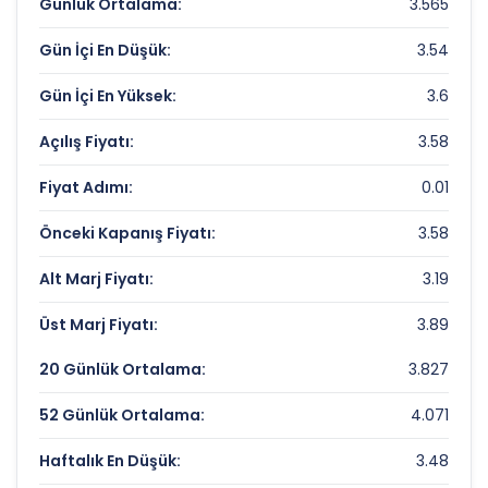
Günlük Ortalama:
3.565
Fiyat/Kazanç (F/K):
Veri Yok
Gün İçi En Düşük:
3.54
Piyasa Değeri/Defter Değeri (PD/DD):
0.43
Gün İçi En Yüksek:
3.6
SANICA ISI SANAYI Rekorlar ve Önemli
Seviyeler
Açılış Fiyatı:
3.58
Fiyat Adımı:
0.01
Bugün Gördüğü En Yüksek Fiyat:
3.6 TL
Son 1 Yılın Zirvesi:
5.83 TL
Önceki Kapanış Fiyatı:
3.58
Son 1 Yılın Dibi:
3.48 TL
Alt Marj Fiyatı:
3.19
Üst Marj Fiyatı:
3.89
20 Günlük Ortalama:
3.827
52 Günlük Ortalama:
4.071
Haftalık En Düşük:
3.48