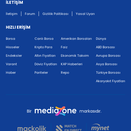
İLETİŞİM
İletişim
Forum
Gizlilik Politikası
Yasal Uyarı
HIZLI ERİŞİM
Borsa
Canlı Borsa
Amerikan Borsaları
Dünya
Hisseler
Kripto Para
Faiz
ABD Borsası
Endeksler
Altın Fiyatları
Ekonomik Takvim
Avrupa Borsası
Varant
Döviz Fiyatları
KAP Haberleri
Asya Borsası
Haber
Pariteler
Repo
Türkiye Borsası
Akaryakıt Fiyatları
Bir
markasıdır.