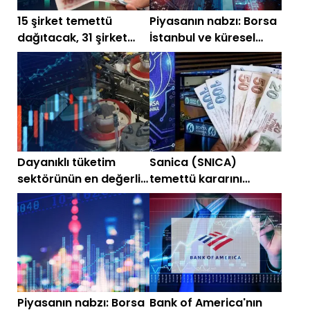
15 şirket temettü
Piyasanın nabzı: Borsa
dağıtacak, 31 şirket
İstanbul ve küresel
dağıtmayacak! İşte
piyasalarda gün
liste
başlarken (19 Haziran)
Dayanıklı tüketim
Sanica (SNICA)
sektörünün en değerli
temettü kararını
hisseleri ve çarpan
duyurdu
analizi!
Piyasanın nabzı: Borsa
Bank of America'nın