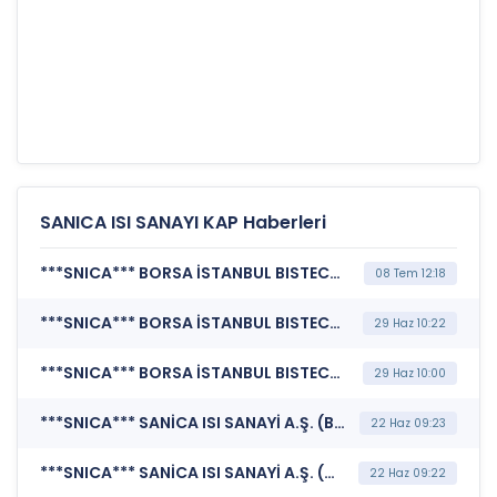
SANICA ISI SANAYI KAP Haberleri
***SNICA*** BORSA İSTANBUL BISTECH DEVRE KESİCİ UYGULAMASI (Pay Bazında Devre Kesici Bildirimi)
08 Tem 12:18
***SNICA*** BORSA İSTANBUL BISTECH DEVRE KESİCİ UYGULAMASI (Pay Bazında Devre Kesici Bildirimi)
29 Haz 10:22
***SNICA*** BORSA İSTANBUL BISTECH DEVRE KESİCİ UYGULAMASI (Pay Bazında Devre Kesici Bildirimi)
29 Haz 10:00
***SNICA*** SANİCA ISI SANAYİ A.Ş. (Bağımsız Denetim Kuruluşunun Belirlenmesi)
22 Haz 09:23
***SNICA*** SANİCA ISI SANAYİ A.Ş. (Genel Kurul İşlemlerine İlişkin Bildirim)
22 Haz 09:22