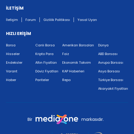
İLETİŞİM
İletişim
Forum
Gizlilik Politikası
Yasal Uyarı
HIZLI ERİŞİM
Borsa
Canlı Borsa
Amerikan Borsaları
Dünya
Hisseler
Kripto Para
Faiz
ABD Borsası
Endeksler
Altın Fiyatları
Ekonomik Takvim
Avrupa Borsası
Varant
Döviz Fiyatları
KAP Haberleri
Asya Borsası
Haber
Pariteler
Repo
Türkiye Borsası
Akaryakıt Fiyatları
Bir
markasıdır.