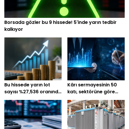
Borsada gözler bu 9 hissede! 5'inde yarın tedbir
kalkıyor
Bu hissede yarın lot
Kârı sermayesinin 50
sayısı %27,536 oranında
katı, sektörüne göre
artacak!
ucuz hisseler!