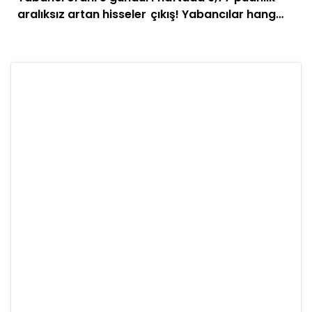
aralıksız artan hisseler
çıkış! Yabancılar hangi
hisseden vazgeçti?