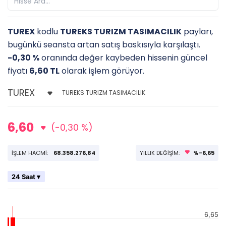
TUREX
kodlu
TUREKS TURIZM TASIMACILIK
payları,
bugünkü seansta artan satış baskısıyla karşılaştı.
-0,30 %
oranında değer kaybeden hissenin güncel
fiyatı
6,60 TL
olarak işlem görüyor.
TUREKS TURIZM TASIMACILIK
6,60
(-0,30 %)
İŞLEM HACMİ:
68.358.276,84
YILLIK DEĞİŞİM:
%-6,65
24 Saat ▾
6,65