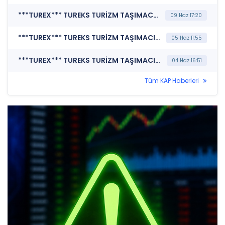
***TUREX*** TUREKS TURİZM TAŞIMACILIK A.Ş. (Genel Kurul İşlemlerine İlişkin Bildirim)
09 Haz 17:20
***TUREX*** TUREKS TURİZM TAŞIMACILIK A.Ş. (Bağımsız Denetim Kuruluşunun Belirlenmesi)
05 Haz 11:55
***TUREX*** TUREKS TURİZM TAŞIMACILIK A.Ş. (Özel Durum Açıklaması (Genel))
04 Haz 16:51
Tüm KAP Haberleri