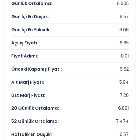
TUREKS TURIZM TASIMACILIK Değerleme
Günlük Ortalama:
6.605
Çarpanları
Gün İçi En Düşük:
6.57
Fiyat/Kazanç (F/K):
10.45
Gün İçi En Yüksek:
6.66
Piyasa Değeri/Defter Değeri (PD/DD):
0.87
Açılış Fiyatı:
6.65
TUREKS TURIZM TASIMACILIK Rekorlar ve
Fiyat Adımı:
0.01
Önemli Seviyeler
Önceki Kapanış Fiyatı:
6.62
Bugün Gördüğü En Yüksek Fiyat:
6.66 TL
Alt Marj Fiyatı:
5.94
Son 1 Yılın Zirvesi:
12.67 TL
Üst Marj Fiyatı:
7.26
Son 1 Yılın Dibi:
6.49 TL
20 Günlük Ortalama:
6.891
52 Günlük Ortalama:
7.474
Haftalık En Düşük:
6.57