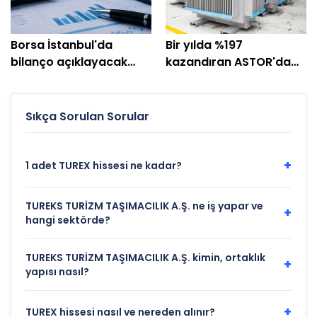
Borsa İstanbul'da
Bir yılda %197
bilanço açıklayacak
kazandıran ASTOR'da
şirketler! (10-14
geçen hafta BofA %21
Ağustos)
pay aldı!
Sıkça Sorulan Sorular
+
1 adet TUREX hissesi ne kadar?
TUREKS TURİZM TAŞIMACILIK A.Ş. ne iş yapar ve
+
hangi sektörde?
TUREKS TURİZM TAŞIMACILIK A.Ş. kimin, ortaklık
+
yapısı nasıl?
+
TUREX hissesi nasıl ve nereden alınır?