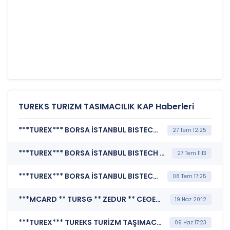
TUREKS TURIZM TASIMACILIK KAP Haberleri
***TUREX*** BORSA İSTANBUL BISTECH DEVRE KESİCİ UYGULAMASI (Pay Bazında Devre Kesici Bildirimi)
27 Tem 12:25
***TUREX*** BORSA İSTANBUL BISTECH DEVRE KESİCİ UYGULAMASI (Pay Bazında Devre Kesici Bildirimi)
27 Tem 11:13
***TUREX*** BORSA İSTANBUL BISTECH DEVRE KESİCİ UYGULAMASI (Pay Bazında Devre Kesici Bildirimi)
08 Tem 17:25
***MCARD ** TURSG ** ZEDUR ** CEOEM ** ECILC ** LXGYO ** TCELL ** AGHOL ** ARCLK ** AAGYO ** ULKER ** SKBNK ** GENKM ** BIMAS ** BTCIM ** DOAS ** SMRTG ** HALKB ** GRSEL ** IEYHO ** SVGYO ** TUREX ** EFOR ** MAVI ** PAMEL ** GLRMK ** SAHOL ** ACSEL ** EKDMR ** TABGD ** DOKTA ** TTKOM ** KZBGY ** TSKB ** ODINE ** IHYAY ** PASEU ** ESEN ** SASA ** DESPC ** EMPAE ** KTLEV ** YEOTK ** ASTOR*** BORSA İSTANBUL A.Ş. (BIST Pay Endeksleri)
19 Haz 20:12
***TUREX*** TUREKS TURİZM TAŞIMACILIK A.Ş. (Bağımsız Denetim Kuruluşunun Belirlenmesi)
09 Haz 17:23