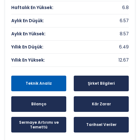
Haftalık En Yüksek:
6.8
Aylık En Düşük:
6.57
Aylık En Yüksek:
8.57
Yıllık En Düşük:
6.49
Yıllık En Yüksek:
12.67
Teknik Analiz
Şirket Bilgileri
Bilanço
Kâr Zarar
Sermaye Artırımı ve
Tarihsel Veriler
Temettü