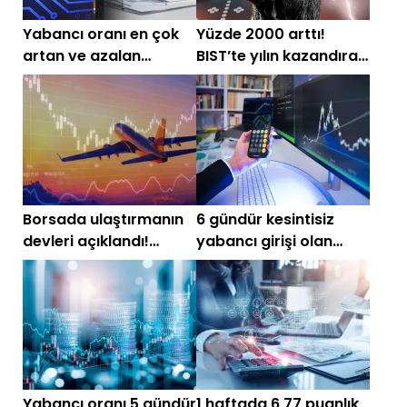
Yabancı oranı en çok
Yüzde 2000 arttı!
artan ve azalan
BIST’te yılın kazandıran
hisselerin haftalık
ve kaybettiren hisseleri
listesi
Borsada ulaştırmanın
6 gündür kesintisiz
devleri açıklandı!
yabancı girişi olan
Listenin zirvesi
hisseler
şaşırtmadı
Yabancı oranı 5 gündür
1 haftada 6,77 puanlık