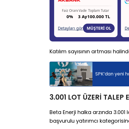
Katılım sayısının artması halin
SPK’dan yeni ha
3.001 LOT ÜZERİ TALEP
Beta Enerji halka arzında 3.001 
başvurulu yatırımcı kategorisin