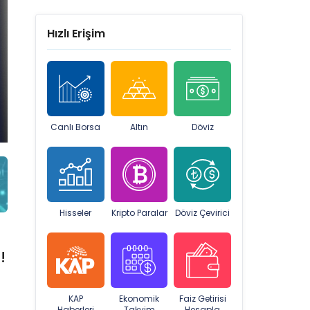
Hızlı Erişim
Canlı Borsa
Altın
Döviz
Hisseler
Kripto Paralar
Döviz Çevirici
!
KAP
Ekonomik
Faiz Getirisi
Haberleri
Takvim
Hesapla