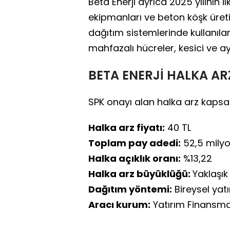
Beta Enerji ayrıca 2025 yılının
ekipmanları ve beton köşk üret
dağıtım sistemlerinde kullanılan
mahfazalı hücreler, kesici ve ayı
BETA ENERJİ HALKA AR
SPK onayı alan halka arz kapsa
Halka arz fiyatı:
40 TL
Toplam pay adedi:
52,5 milyo
Halka açıklık oranı:
%13,22
Halka arz büyüklüğü:
Yaklaşık 
Dağıtım yöntemi:
Bireysel yatı
Aracı kurum:
Yatırım Finansman