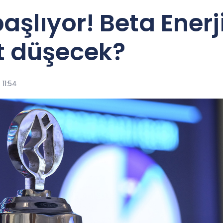
aşlıyor! Beta Enerj
ot düşecek?
 11:54