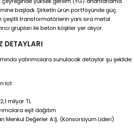
 ilk çeyreğinde yüksek gerilim (YG) anahtarlama
imine başladı. Şirketin ürün portföyünde güç
 çeşitli transformatörlerin yanı sıra metal
rıcı grupları ile beton köşkler yer alıyor.
Z DETAYLARI
mında yatırımcılara sunulacak detaylar şu şekilde:
n lot
2,1 milyar TL
rımcılara eşit dağıtım
 Menkul Değerler A.Ş. (Konsorsiyum Lideri)