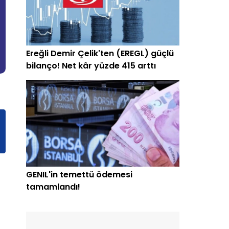
Ereğli Demir Çelik'ten (EREGL) güçlü
bilanço! Net kâr yüzde 415 arttı
GENIL'in temettü ödemesi
tamamlandı!