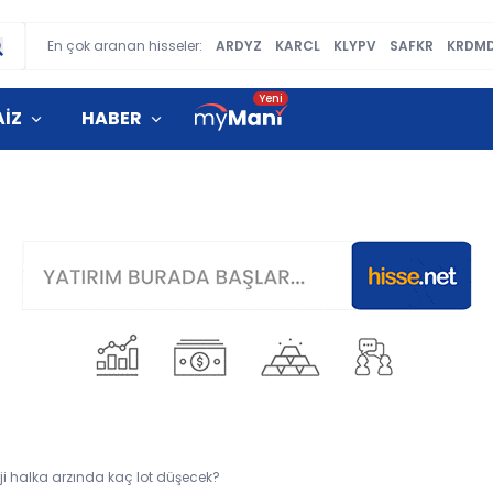
En çok aranan hisseler:
ARDYZ
KARCL
KLYPV
SAFKR
KRDM
AİZ
HABER
rji halka arzında kaç lot düşecek?