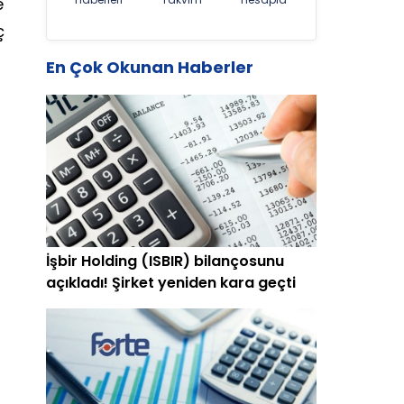
e
ç
En Çok Okunan Haberler
İşbir Holding (ISBIR) bilançosunu
açıkladı! Şirket yeniden kara geçti