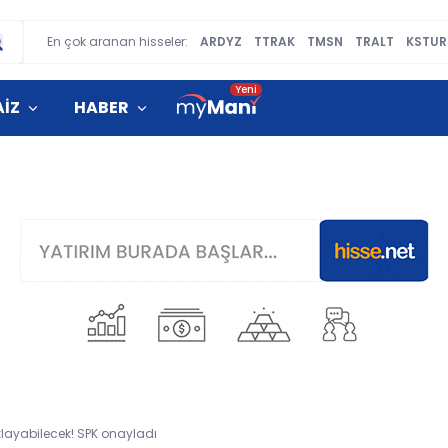
En çok aranan hisseler:
ARDYZ
TTRAK
TMSN
TRALT
KSTUR
AİZ
HABER
klayabilecek! SPK onayladı