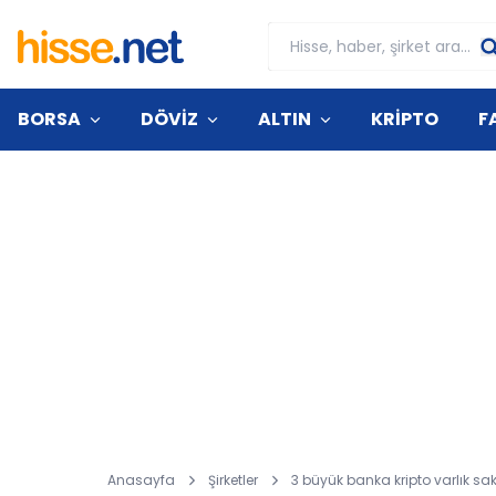
BORSA
DÖVİZ
ALTIN
KRİPTO
F
Anasayfa
Şirketler
3 büyük banka kripto varlık sa