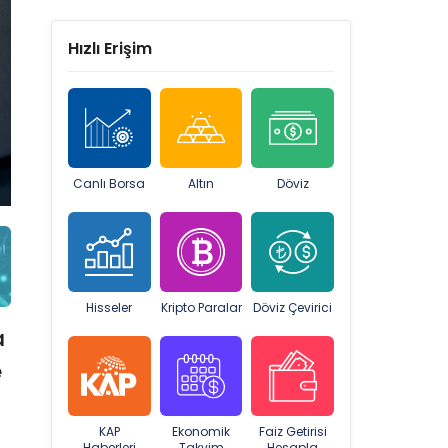
Hızlı Erişim
Canlı Borsa
Altın
Döviz
Hisseler
Kripto Paralar
Döviz Çevirici
a
e
KAP
Ekonomik
Faiz Getirisi
Haberleri
Takvim
Hesapla