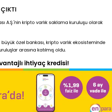
 ÇIKTI
sı A.Ş.'nin kripto varlık saklama kuruluşu olarak
üç büyük özel bankası, kripto varlık ekosisteminde
uluşlar arasına katılmış oldu.
antajlı ihtiyaç kredisi!