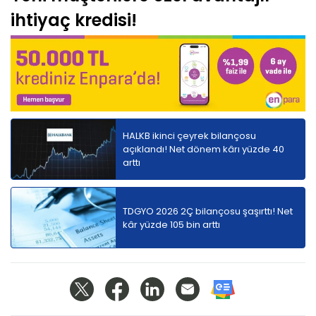
ihtiyaç kredisi!
HALKB ikinci çeyrek bilançosu
açıklandı! Net dönem kârı yüzde 40
arttı
TDGYO 2026 2Ç bilançosu şaşırttı! Net
kâr yüzde 105 bin arttı