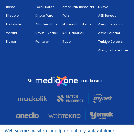
Borsa
Canlı Borsa
Amerikan Borsaları
Dünya
Hisseler
Kripto Para
Faiz
ABD Borsası
Endeksler
Altın Fiyatları
Ekonomik Takvim
Avrupa Borsası
Varant
Döviz Fiyatları
KAP Haberleri
Asya Borsası
Haber
Pariteler
Repo
Türkiye Borsası
Akaryakıt Fiyatları
Bir
markasıdır.