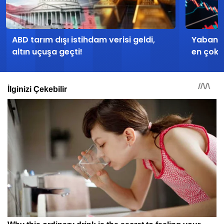
ABD tarım dışı istihdam verisi geldi,
Yabancı
altın uçuşa geçti!
en çok a