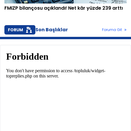
FMIZP bilançosu açıklandı! Net kâr yüzde 239 arttı
Son Başlıklar
FORUM
Foruma Git