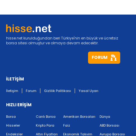
hisse.net kurulduğundan beri Türkiye'nin en büyük ve ücretsiz
borsa sitesi olmuştur ve olmaya devam edecektir.
FORUM
İLETİŞİM
İletişim
Forum
Gizlilik Politikası
Yasal Uyarı
HIZLI ERİŞİM
Borsa
Canlı Borsa
Amerikan Borsaları
Dünya
Hisseler
Kripto Para
Faiz
ABD Borsası
Endeksler
Altın Fiyatları
Ekonomik Takvim
Avrupa Borsası