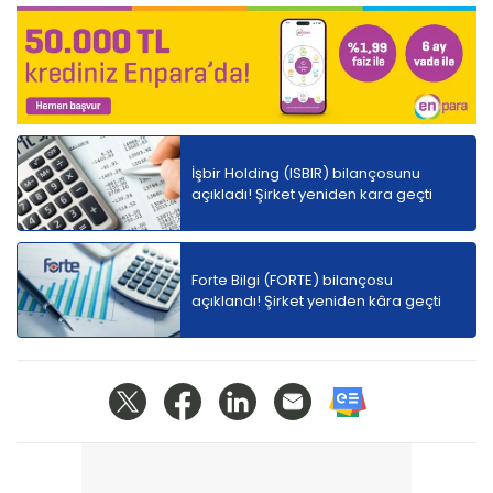
İşbir Holding (ISBIR) bilançosunu
açıkladı! Şirket yeniden kara geçti
Forte Bilgi (FORTE) bilançosu
açıklandı! Şirket yeniden kâra geçti