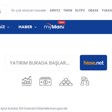
En çok aranan hisseler:
ARDYZ
TMSN
KLYPV
OBASE
TUKAS
AİZ
HABER
spor kulübü 5G hızında internete kavuşacak