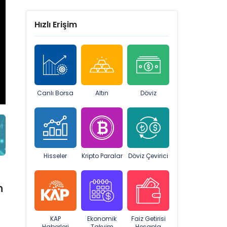
Hızlı Erişim
Canlı Borsa
Altın
Döviz
Hisseler
Kripto Paralar
Döviz Çevirici
n
KAP
Ekonomik
Faiz Getirisi
Haberleri
Takvim
Hesapla