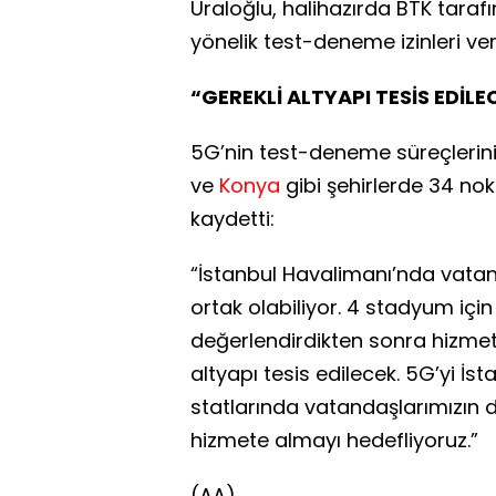
Uraloğlu, halihazırda BTK tarafı
yönelik test-deneme izinleri veri
“GEREKLİ ALTYAPI TESİS EDİLE
5G’nin test-deneme süreçlerinin 
ve
Konya
gibi şehirlerde 34 nok
kaydetti:
“İstanbul Havalimanı’nda vata
ortak olabiliyor. 4 stadyum için
değerlendirdikten sonra hizmet 
altyapı tesis edilecek. 5G’yi İ
statlarında vatandaşlarımızın 
hizmete almayı hedefliyoruz.”
(AA)