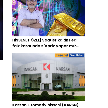
HİSSENET ÖZEL| Saatler kaldı! Fed
faiz kararında sürpriz yapar mı?
Altına etkisi ne olur? Uzman isim
açıkladı
Karsan Otomotiv hissesi (KARSN)