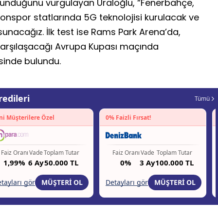
ulunduğunu vurgulayan Uraloğlu, “Fenerbahçe,
onspor statlarında 5G teknolojisi kurulacak ve
unacağız. İlk test ise Rams Park Arena’da,
 karşılaşacağı Avrupa Kupası maçında
sinde bulundu.