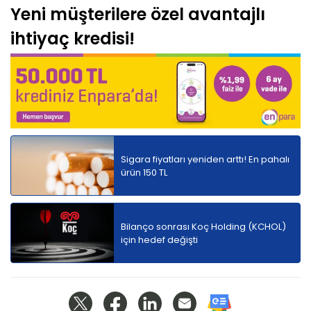
Yeni müşterilere özel avantajlı
ihtiyaç kredisi!
Sigara fiyatları yeniden arttı! En pahalı
ürün 150 TL
Bilanço sonrası Koç Holding (KCHOL)
için hedef değişti