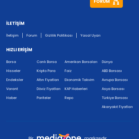
FORUM
İLETİŞİM
İletişim
Forum
Gizlilik Politikası
Yasal Uyarı
HIZLI ERİŞİM
Borsa
Canlı Borsa
Amerikan Borsaları
Dünya
Hisseler
Kripto Para
Faiz
ABD Borsası
Endeksler
Altın Fiyatları
Ekonomik Takvim
Avrupa Borsası
Varant
Döviz Fiyatları
KAP Haberleri
Asya Borsası
Haber
Pariteler
Repo
Türkiye Borsası
Akaryakıt Fiyatları
Bir
markasıdır.