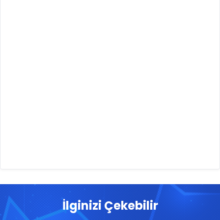
İlginizi Çekebilir