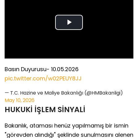
Play
Video
Basın Duyurusu- 10.05.2026
pic.twitter.com/w02PEUY8JJ
— T.C. Hazine ve Maliye Bakanlığı (@HMBakanligi)
May 10, 2026
HUKUKİ İŞLEM SİNYALİ
Bakanlık, ataması henüz yapılmamış bir ismin
"görevden alındığı" şeklinde sunulmasını alenen