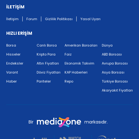
İLETİŞİM
İletişim
Forum
Gizlilik Politikası
Yasal Uyarı
HIZLI ERİŞİM
Borsa
Canlı Borsa
Amerikan Borsaları
Dünya
Hisseler
Kripto Para
Faiz
ABD Borsası
Endeksler
Altın Fiyatları
Ekonomik Takvim
Avrupa Borsası
Varant
Döviz Fiyatları
KAP Haberleri
Asya Borsası
Haber
Pariteler
Repo
Türkiye Borsası
Akaryakıt Fiyatları
Bir
markasıdır.