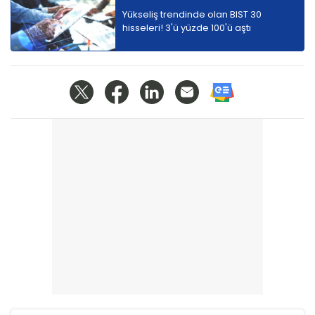
Yükseliş trendinde olan BIST 30
hisseleri! 3'ü yüzde 100'ü aştı