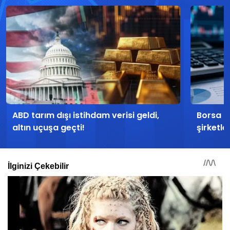
ABD tarım dışı istihdam verisi geldi,
Borsa İ
altın uçuşa geçti!
şirketle