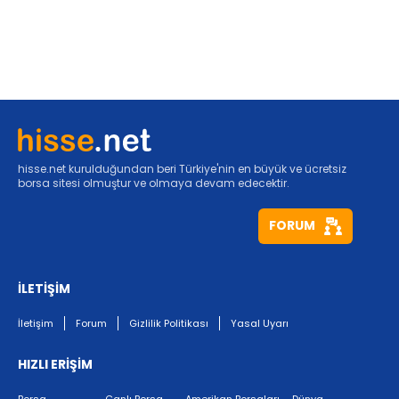
hisse.net kurulduğundan beri Türkiye'nin en büyük ve ücretsiz
borsa sitesi olmuştur ve olmaya devam edecektir.
FORUM
İLETİŞİM
İletişim
Forum
Gizlilik Politikası
Yasal Uyarı
HIZLI ERİŞİM
Borsa
Canlı Borsa
Amerikan Borsaları
Dünya