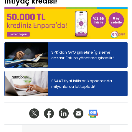
ihtiyaç kredisi!
SPK'dan GYO şirketine 'gizleme'
cezası: Fatura yönetime çıkabilir!
SSAAT fiyat istikrarı kapsamında
milyonlarca lot topladı!