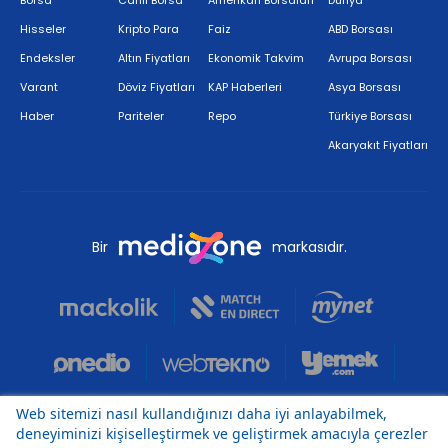
Hisseler
Kripto Para
Faiz
ABD Borsası
Endeksler
Altın Fiyatları
Ekonomik Takvim
Avrupa Borsası
Varant
Döviz Fiyatları
KAP Haberleri
Asya Borsası
Haber
Pariteler
Repo
Türkiye Borsası
Akaryakıt Fiyatları
Bir
markasıdır.