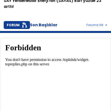
SAY Yenilenebilir Enerji'nin (SAYAS) kârı yüzde 23
arttı!
Son Başlıklar
FORUM
Foruma Git