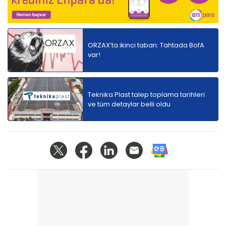
ORZAX’ta ikinci taban: Tahtada BofA
var!
Teknika Plast talep toplama tarihleri
ve tüm detaylar belli oldu