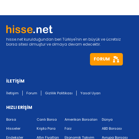
hisse.net kurulduğundan beri Türkiye'nin en büyük ve ücretsiz
borsa sitesi olmuştur ve olmaya devam edecektir.
FORUM
İLETİŞİM
İletişim
Forum
Gizlilik Politikası
Yasal Uyarı
HIZLI ERİŞİM
Borsa
Canlı Borsa
Amerikan Borsaları
Dünya
Hisseler
Kripto Para
Faiz
ABD Borsası
Endeksler
Altın Fiyatları
Ekonomik Takvim
Avrupa Borsası