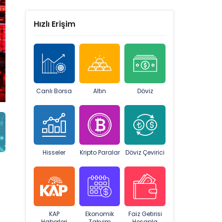
Hızlı Erişim
Canlı Borsa
Altın
Döviz
Hisseler
Kripto Paralar
Döviz Çevirici
KAP
Ekonomik
Faiz Getirisi
Haberleri
Takvim
Hesapla