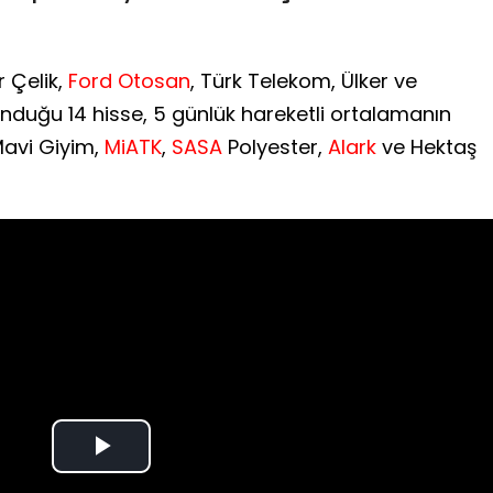
r Çelik,
Ford Otosan
, Türk Telekom, Ülker ve
unduğu 14 hisse, 5 günlük hareketli ortalamanın
 Mavi Giyim,
MiATK
,
SASA
Polyester,
Alark
ve Hektaş
Play