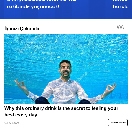
rakibinde yaşanacak!
borçla