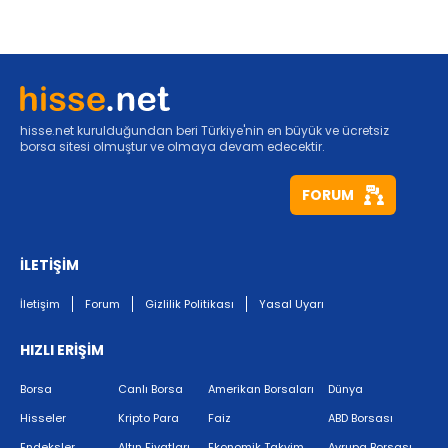
hisse.net kurulduğundan beri Türkiye'nin en büyük ve ücretsiz
borsa sitesi olmuştur ve olmaya devam edecektir.
FORUM
İLETİŞİM
İletişim
Forum
Gizlilik Politikası
Yasal Uyarı
HIZLI ERİŞİM
Borsa
Canlı Borsa
Amerikan Borsaları
Dünya
Hisseler
Kripto Para
Faiz
ABD Borsası
Endeksler
Altın Fiyatları
Ekonomik Takvim
Avrupa Borsası