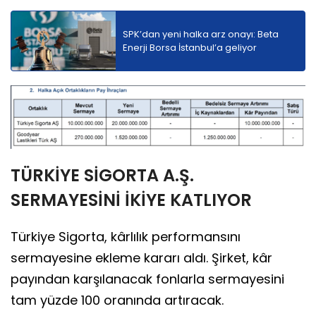
SPK’dan yeni halka arz onayı: Beta
Enerji Borsa İstanbul’a geliyor
TÜRKİYE SİGORTA A.Ş.
SERMAYESİNİ İKİYE KATLIYOR
Türkiye Sigorta, kârlılık performansını
sermayesine ekleme kararı aldı. Şirket, kâr
payından karşılanacak fonlarla sermayesini
tam yüzde 100 oranında artıracak.