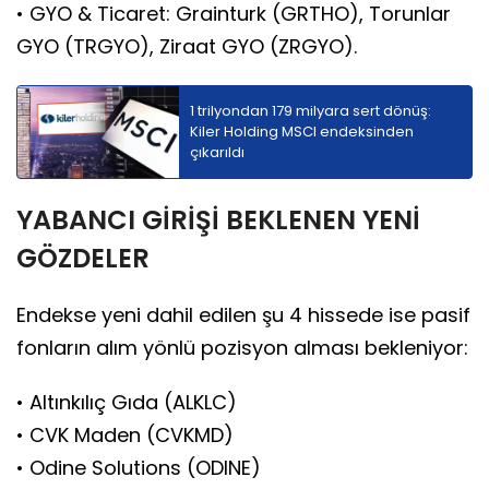
• GYO & Ticaret: Grainturk (GRTHO), Torunlar
GYO (TRGYO), Ziraat GYO (ZRGYO).
1 trilyondan 179 milyara sert dönüş:
Kiler Holding MSCI endeksinden
çıkarıldı
YABANCI GİRİŞİ BEKLENEN YENİ
GÖZDELER
Endekse yeni dahil edilen şu 4 hissede ise pasif
fonların alım yönlü pozisyon alması bekleniyor:
• Altınkılıç Gıda (ALKLC)
• CVK Maden (CVKMD)
• Odine Solutions (ODINE)