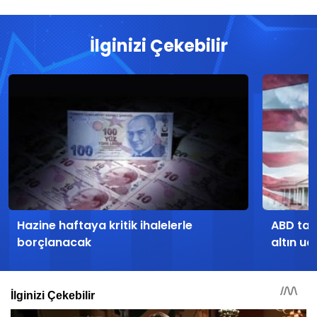
İlginizi Çekebilir
Hazine haftaya kritik ihalelerle
ABD tarı
borçlanacak
altın uç