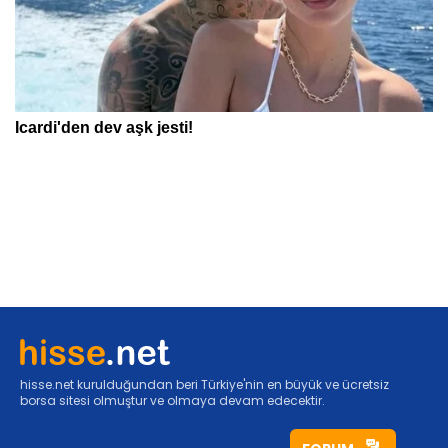
hisse.net kurulduğundan beri Türkiye'nin en büyük ve ücretsiz
borsa sitesi olmuştur ve olmaya devam edecektir.