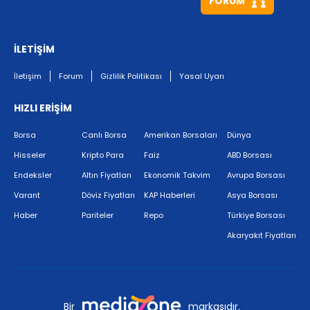
FORUM
İLETİŞİM
İletişim
Forum
Gizlilik Politikası
Yasal Uyarı
HIZLI ERİŞİM
Borsa
Canlı Borsa
Amerikan Borsaları
Dünya
Hisseler
Kripto Para
Faiz
ABD Borsası
Endeksler
Altın Fiyatları
Ekonomik Takvim
Avrupa Borsası
Varant
Döviz Fiyatları
KAP Haberleri
Asya Borsası
Haber
Pariteler
Repo
Türkiye Borsası
Akaryakıt Fiyatları
Bir
markasıdır.