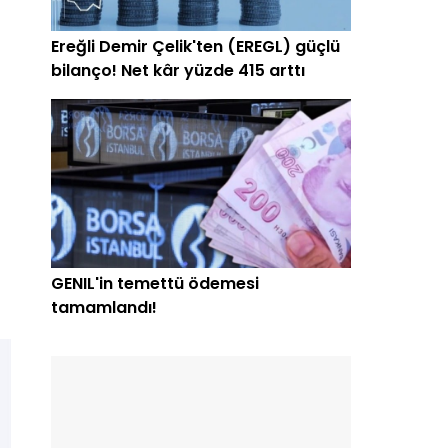
Ereğli Demir Çelik'ten (EREGL) güçlü
bilanço! Net kâr yüzde 415 arttı
GENIL'in temettü ödemesi
tamamlandı!