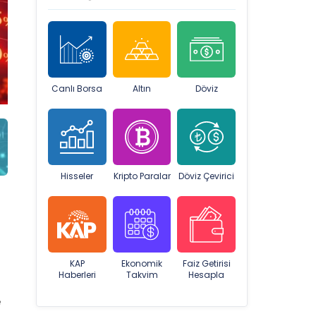
Canlı Borsa
Altın
Döviz
Hisseler
Kripto Paralar
Döviz Çevirici
KAP
Ekonomik
Faiz Getirisi
Haberleri
Takvim
Hesapla
e