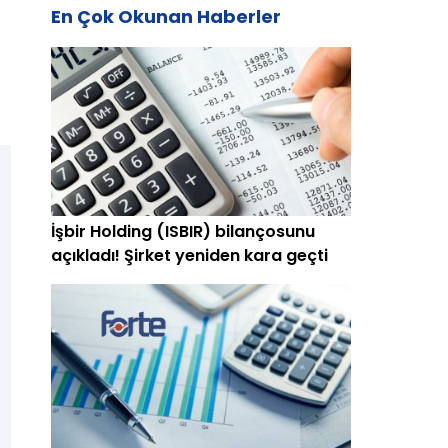
En Çok Okunan Haberler
İşbir Holding (ISBIR) bilançosunu
açıkladı! Şirket yeniden kara geçti