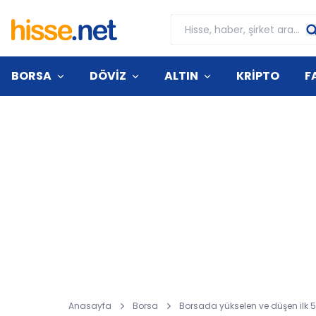
BORSA
DÖVİZ
ALTIN
KRİPTO
F
Anasayfa
Borsa
Borsada yükselen ve düşen ilk 5 