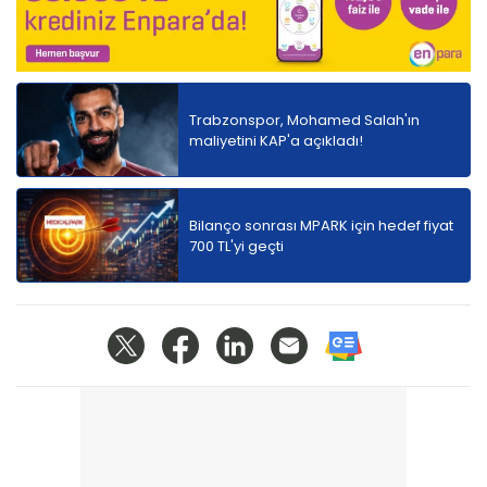
Trabzonspor, Mohamed Salah'ın
maliyetini KAP'a açıkladı!
Bilanço sonrası MPARK için hedef fiyat
700 TL'yi geçti