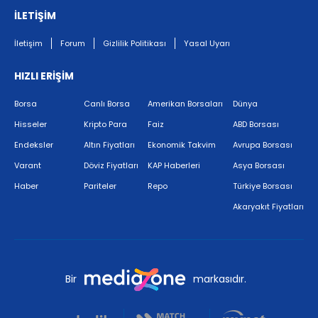
İLETİŞİM
İletişim
Forum
Gizlilik Politikası
Yasal Uyarı
HIZLI ERİŞİM
Borsa
Canlı Borsa
Amerikan Borsaları
Dünya
Hisseler
Kripto Para
Faiz
ABD Borsası
Endeksler
Altın Fiyatları
Ekonomik Takvim
Avrupa Borsası
Varant
Döviz Fiyatları
KAP Haberleri
Asya Borsası
Haber
Pariteler
Repo
Türkiye Borsası
Akaryakıt Fiyatları
Bir
markasıdır.