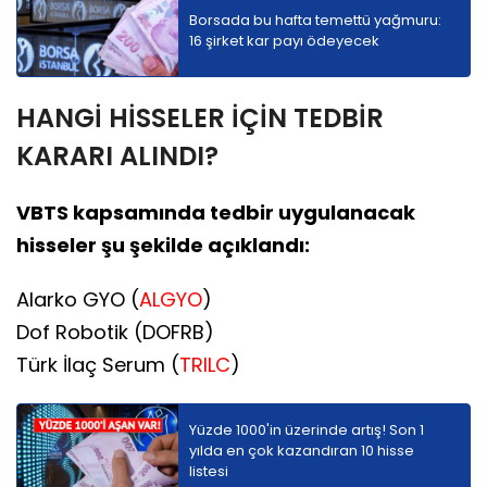
Borsada bu hafta temettü yağmuru:
16 şirket kar payı ödeyecek
HANGİ HİSSELER İÇİN TEDBİR
KARARI ALINDI?
VBTS kapsamında tedbir uygulanacak
hisseler şu şekilde açıklandı:
Alarko GYO (
ALGYO
)
Dof Robotik (DOFRB)
Türk İlaç Serum (
TRILC
)
Yüzde 1000'in üzerinde artış! Son 1
yılda en çok kazandıran 10 hisse
listesi