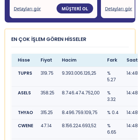
EN ÇOK İŞLEM GÖREN HİSSELER
Hisse
Fiyat
Hacim
Fark
Saat
TUPRS
319.75
9.393.006.126,25
%
14:48
5.27
ASELS
358.25
8.746.474.752,00
%
14:48
3.32
THYAO
315.25
8.496.759.109,75
% 0.4
14:48
CWENE
47.14
8.156.224.693,52
%
14:48
6.65