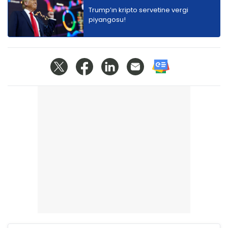
Trump’ın kripto servetine vergi
piyangosu!