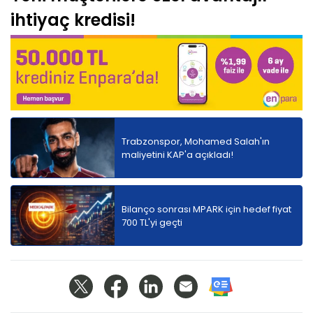
ihtiyaç kredisi!
Trabzonspor, Mohamed Salah'ın
maliyetini KAP'a açıkladı!
Bilanço sonrası MPARK için hedef fiyat
700 TL'yi geçti