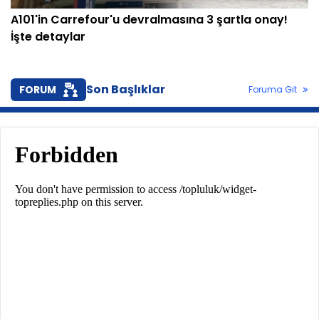
A101'in Carrefour'u devralmasına 3 şartla onay!
İşte detaylar
Son Başlıklar
FORUM
Foruma Git