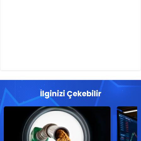
İlginizi Çekebilir