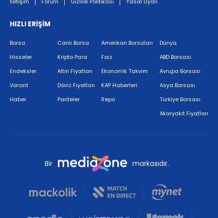
İletişim
Forum
Gizlilik Politikası
Yasal Uyarı
HIZLI ERİŞİM
Borsa
Canlı Borsa
Amerikan Borsaları
Dünya
Hisseler
Kripto Para
Faiz
ABD Borsası
Endeksler
Altın Fiyatları
Ekonomik Takvim
Avrupa Borsası
Varant
Döviz Fiyatları
KAP Haberleri
Asya Borsası
Haber
Pariteler
Repo
Türkiye Borsası
Akaryakıt Fiyatları
Bir
markasıdır.