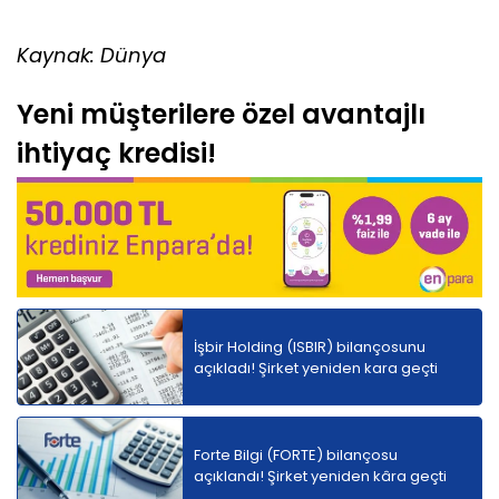
Kaynak: Dünya
Yeni müşterilere özel avantajlı
ihtiyaç kredisi!
İşbir Holding (ISBIR) bilançosunu
açıkladı! Şirket yeniden kara geçti
Forte Bilgi (FORTE) bilançosu
açıklandı! Şirket yeniden kâra geçti