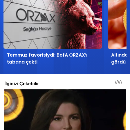
Temmuz favorisiydi: BofA ORZAX’ı
Altında 
tabana çekti
gördü