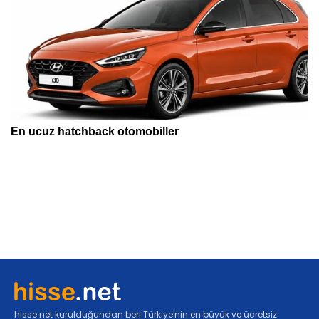
hisse.net kurulduğundan beri Türkiye'nin en büyük ve ücretsiz