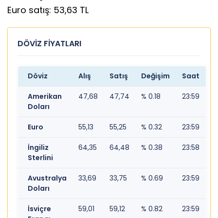
Euro satış: 53,63 TL
DÖVİZ FİYATLARI
Döviz
Alış
Satış
Değişim
Saat
Amerikan
47,68
47,74
% 0.18
23:59
Doları
Euro
55,13
55,25
% 0.32
23:59
İngiliz
64,35
64,48
% 0.38
23:58
Sterlini
Avustralya
33,69
33,75
% 0.69
23:59
Doları
İsviçre
59,01
59,12
% 0.82
23:59