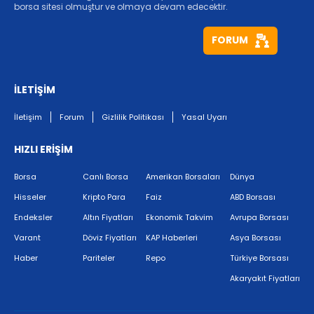
borsa sitesi olmuştur ve olmaya devam edecektir.
FORUM
İLETİŞİM
İletişim
Forum
Gizlilik Politikası
Yasal Uyarı
HIZLI ERİŞİM
Borsa
Canlı Borsa
Amerikan Borsaları
Dünya
Hisseler
Kripto Para
Faiz
ABD Borsası
Endeksler
Altın Fiyatları
Ekonomik Takvim
Avrupa Borsası
Varant
Döviz Fiyatları
KAP Haberleri
Asya Borsası
Haber
Pariteler
Repo
Türkiye Borsası
Akaryakıt Fiyatları