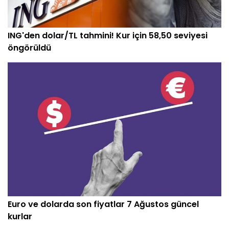
ING'den dolar/TL tahmini! Kur için 58,50 seviyesi
öngörüldü
Euro ve dolarda son fiyatlar 7 Ağustos güncel
kurlar