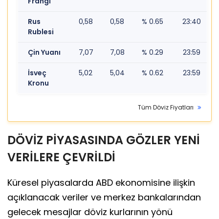
Frangı
Rus
0,58
0,58
% 0.65
23:40
Rublesi
Çin Yuanı
7,07
7,08
% 0.29
23:59
İsveç
5,02
5,04
% 0.62
23:59
Kronu
Tüm Döviz Fiyatları
DÖVİZ PİYASASINDA GÖZLER YENİ
VERİLERE ÇEVRİLDİ
Küresel piyasalarda ABD ekonomisine ilişkin
açıklanacak veriler ve merkez bankalarından
gelecek mesajlar döviz kurlarının yönü