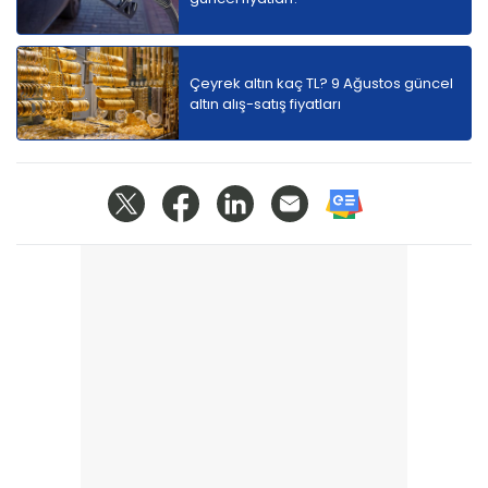
Çeyrek altın kaç TL? 9 Ağustos güncel
altın alış-satış fiyatları